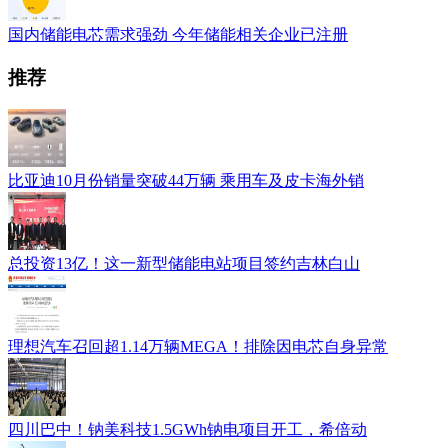
国内储能电芯需求强劲 今年储能相关企业已注册
推荐
比亚迪10月份销量突破44万辆 乘用车及皮卡海外销
总投资13亿！这一新型储能电站项目签约吉林白山
理想汽车召回超1.14万辆MEGA！排除因电芯自身异常
四川巴中！钠美科技1.5GWh钠电项目开工，希倍动