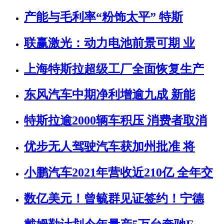
产能与毛利率“粉饰太平” 特斯
联赢激光：动力电池前景可期 业
上海特斯拉超级工厂全面恢复生产
东风汽车中期净利增逾九成 新能
特斯拉逾2000辆车积压 消费者取消
优步无人驾驶汽车获加州批准 将
小鹏汽车2021年营收近210亿 全年交
数亿美元！曾毓群见证签约！宁德