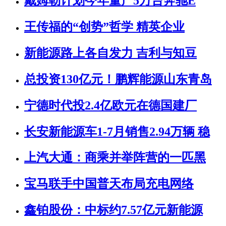
戴姆勒计划今年量产5万台奔驰E
王传福的“创势”哲学 精英企业
新能源路上各自发力 吉利与知豆
总投资130亿元！鹏辉能源山东青岛
宁德时代投2.4亿欧元在德国建厂
长安新能源车1-7月销售2.94万辆 稳
上汽大通：商乘并举阵营的一匹黑
宝马联手中国普天布局充电网络
鑫铂股份：中标约7.57亿元新能源