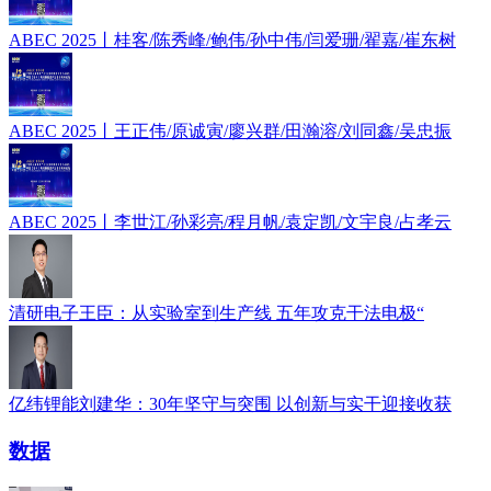
ABEC 2025丨桂客/陈秀峰/鲍伟/孙中伟/闫爱珊/翟嘉/崔东树
ABEC 2025丨王正伟/原诚寅/廖兴群/田瀚溶/刘同鑫/吴忠振
ABEC 2025丨李世江/孙彩亮/程月帆/袁定凯/文宇良/占孝云
清研电子王臣：从实验室到生产线 五年攻克干法电极“
亿纬锂能刘建华：30年坚守与突围 以创新与实干迎接收获
数据