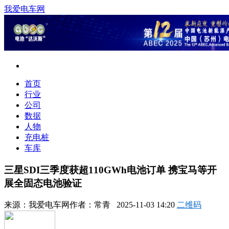
我爱电车网
首页
行业
公司
数据
人物
充电桩
车库
三星SDI三季度获超110GWh电池订单 携宝马等开
展全固态电池验证
来源：
我爱电车网
作者：
常青
2025-11-03 14:20
二维码