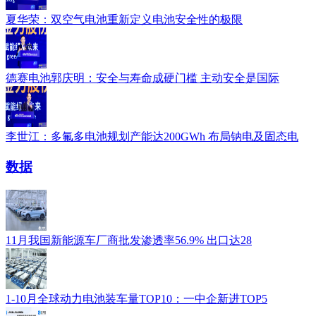
夏华荣：双空气电池重新定义电池安全性的极限
德赛电池郭庆明：安全与寿命成硬门槛 主动安全是国际
李世江：多氟多电池规划产能达200GWh 布局钠电及固态电
数据
11月我国新能源车厂商批发渗透率56.9% 出口达28
1-10月全球动力电池装车量TOP10：一中企新进TOP5