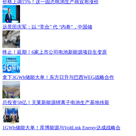
价格上调15%！这一固态电池生产商宣布涨价
远景田庆军：以 “竞合” 代 “内卷”，中国储
终止！延期！6家上市公司电池新能源项目生变原
拿下3GWh储能大单！东方日升与巴西WEG战略合作
总投资58亿！天莱新能源锂离子电池生产基地传新
1GWh储能大单！库博能源与VoltLink Energy达成战略合