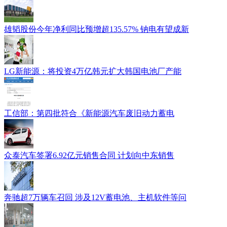
雄韬股份今年净利同比预增超135.57% 钠电有望成新
LG新能源：将投资4万亿韩元扩大韩国电池厂产能
工信部：第四批符合《新能源汽车废旧动力蓄电
众泰汽车签署6.92亿元销售合同 计划向中东销售
奔驰超7万辆车召回 涉及12V蓄电池、主机软件等问