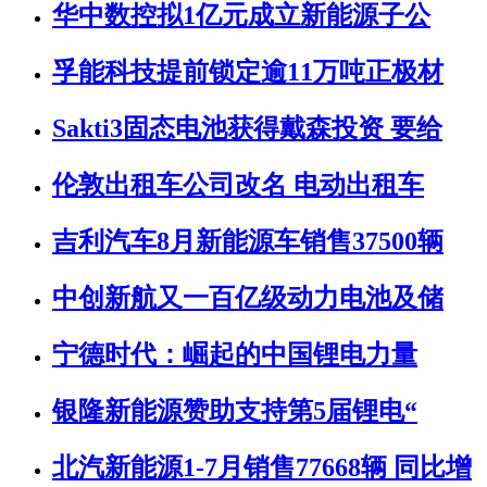
华中数控拟1亿元成立新能源子公
孚能科技提前锁定逾11万吨正极材
Sakti3固态电池获得戴森投资 要给
伦敦出租车公司改名 电动出租车
吉利汽车8月新能源车销售37500辆
中创新航又一百亿级动力电池及储
宁德时代：崛起的中国锂电力量
银隆新能源赞助支持第5届锂电“
北汽新能源1-7月销售77668辆 同比增