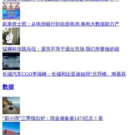
蔚来曾士哲：从电池银行到自造电池 换电大数据助力产
猛狮科技陈乐伍：退市不等于退出市场 我们所要做的就
长城汽车CGO李瑞峰：长城和比亚迪如同“北乔峰、南慕容
数据
“蔚小理”三季报出炉：现金储备逾1473亿元！盈