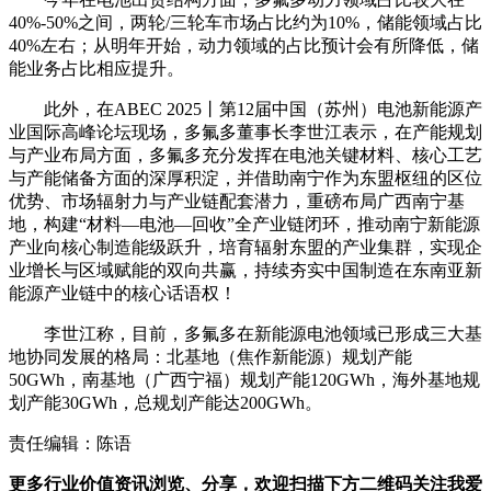
40%-50%之间，两轮/三轮车市场占比约为10%，储能领域占比
40%左右；从明年开始，动力领域的占比预计会有所降低，储
能业务占比相应提升。
此外，在ABEC 2025丨第12届中国（苏州）电池新能源产
业国际高峰论坛现场，多氟多董事长李世江表示，在产能规划
与产业布局方面，多氟多充分发挥在电池关键材料、核心工艺
与产能储备方面的深厚积淀，并借助南宁作为东盟枢纽的区位
优势、市场辐射力与产业链配套潜力，重磅布局广西南宁基
地，构建“材料—电池—回收”全产业链闭环，推动南宁新能源
产业向核心制造能级跃升，培育辐射东盟的产业集群，实现企
业增长与区域赋能的双向共赢，持续夯实中国制造在东南亚新
能源产业链中的核心话语权！
李世江称，目前，多氟多在新能源电池领域已形成三大基
地协同发展的格局：北基地（焦作新能源）规划产能
50GWh，南基地（广西宁福）规划产能120GWh，海外基地规
划产能30GWh，总规划产能达200GWh。
责任编辑：陈语
更多行业价值资讯浏览、分享，欢迎扫描下方二维码关注我爱