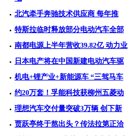
北汽牵手奔驰技术供应商 每年推
特斯拉临时释放部分电动汽车全部
南都电源上半年营收39.82亿 动力业
日本电产将在中国新建电动汽车驱
机电+锂产业+新能源车 “三驾马车
约20万套！孚能科技获柳州五菱动
理想汽车交付量突破3万辆 创下新
贾跃亭终于熬出头？传法拉第正洽