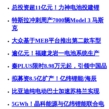
总投资超11亿元！力神电池投建锂
特斯拉冲刺周产7000辆Model 3 马斯
克
大众基于MEB平台推出第二款车型
逾亿元！福建龙岩一电池系统生产
秦PLUS限时8.98万元起，引领中国品
拟募资8.5亿扩产！亿纬锂能/海辰
比亚迪纯电动巴士加速苏格兰实现
5GWh！晶科能源与亿纬锂能联合电