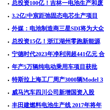
总投资100亿！吉林一电池生产和废
3.2亿!中宸距弛固态电芯生产项目
外媒：电池制造商三星SDI将为大众
总投资15亿！浙江湖州零跑新能源
宁德时代2023年净利润超441亿元 合
年产5万辆纯电动乘用车项目获批
特斯拉上海工厂周产3000辆Model 3
威马汽车四川公司新增国资入股
丰田建燃料电池生产线 2017年将年