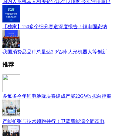
国内人形机器人相关企业现存1218家 今年注册量已
【独家】150多个细分赛道深度报告！锂电固态钠
我国消费品品种总量达2.3亿种 人形机器人等创新
推荐
多氟多今年锂电池版块将建成产能22GWh 拟向控股
产能扩张与技术领跑并行！卫蓝新能源全固态电