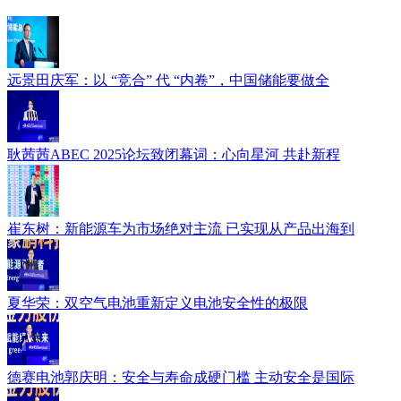
远景田庆军：以 “竞合” 代 “内卷”，中国储能要做全
耿茜茜ABEC 2025论坛致闭幕词：心向星河 共赴新程
崔东树：新能源车为市场绝对主流 已实现从产品出海到
夏华荣：双空气电池重新定义电池安全性的极限
德赛电池郭庆明：安全与寿命成硬门槛 主动安全是国际