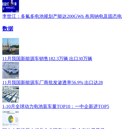
李世江：多氟多电池规划产能达200GWh 布局钠电及固态电
数据
11月我国新能源车销售182.3万辆 出口30万辆
11月我国新能源车厂商批发渗透率56.9% 出口达28
1-10月全球动力电池装车量TOP10：一中企新进TOP5