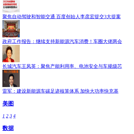
聚焦自动驾驶和智能交通 百度创始人李彦宏提交3大提案
政府工作报告：继续支持新能源汽车消费！车圈大佬两会
长城汽车王凤英：聚焦产能利用率、电池安全与车规级芯
雷军：建设新能源车碳足迹核算体系 加快大功率快充基
美图
1
2
3
4
数据