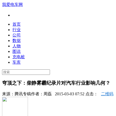
我爱电车网
首页
行业
公司
数据
人物
图说
充电桩
车库
穹顶之下：柴静雾霾纪录片对汽车行业影响几何？
来源：
腾讯专稿
作者：
周磊
2015-03-03 07:52 点击：
二维码