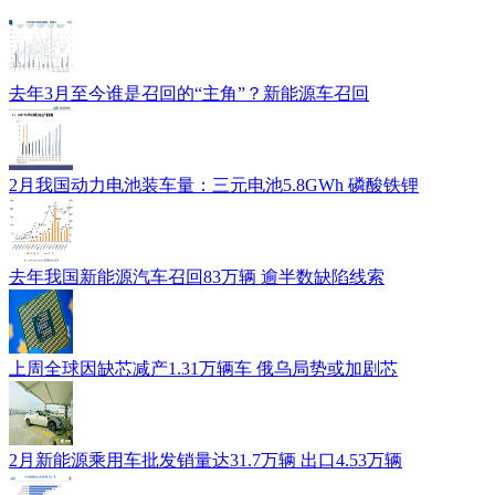
去年3月至今谁是召回的“主角”？新能源车召回
2月我国动力电池装车量：三元电池5.8GWh 磷酸铁锂
去年我国新能源汽车召回83万辆 逾半数缺陷线索
上周全球因缺芯减产1.31万辆车 俄乌局势或加剧芯
2月新能源乘用车批发销量达31.7万辆 出口4.53万辆