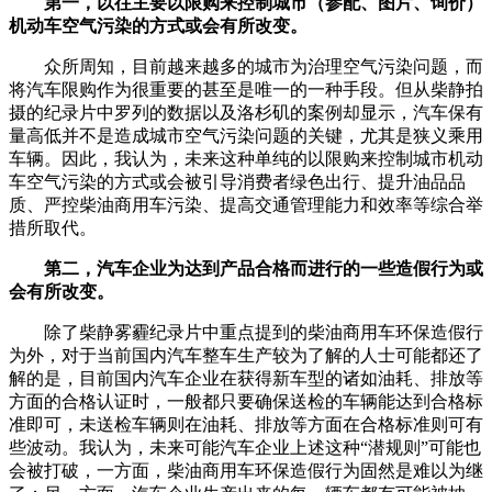
第一，以往主要以限购来控制城市（参配、图片、询价）
机动车空气污染的方式或会有所改变。
众所周知，目前越来越多的城市为治理空气污染问题，而
将汽车限购作为很重要的甚至是唯一的一种手段。但从柴静拍
摄的纪录片中罗列的数据以及洛杉矶的案例却显示，汽车保有
量高低并不是造成城市空气污染问题的关键，尤其是狭义乘用
车辆。因此，我认为，未来这种单纯的以限购来控制城市机动
车空气污染的方式或会被引导消费者绿色出行、提升油品品
质、严控柴油商用车污染、提高交通管理能力和效率等综合举
措所取代。
第二，汽车企业为达到产品合格而进行的一些造假行为或
会有所改变。
除了柴静雾霾纪录片中重点提到的柴油商用车环保造假行
为外，对于当前国内汽车整车生产较为了解的人士可能都还了
解的是，目前国内汽车企业在获得新车型的诸如油耗、排放等
方面的合格认证时，一般都只要确保送检的车辆能达到合格标
准即可，未送检车辆则在油耗、排放等方面在合格标准则可有
些波动。我认为，未来可能汽车企业上述这种“潜规则”可能也
会被打破，一方面，柴油商用车环保造假行为固然是难以为继