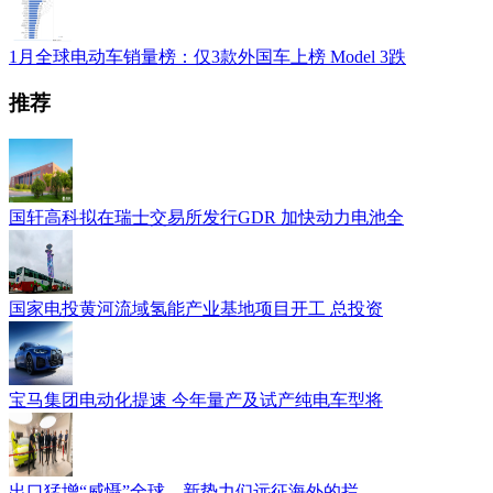
1月全球电动车销量榜：仅3款外国车上榜 Model 3跌
推荐
国轩高科拟在瑞士交易所发行GDR 加快动力电池全
国家电投黄河流域氢能产业基地项目开工 总投资
宝马集团电动化提速 今年量产及试产纯电车型将
出口猛增“威慑”全球，新势力们远征海外的拦