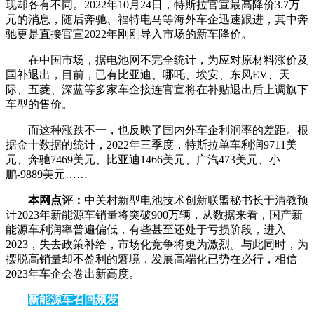
现却各有不同。2022年10月24日，特斯拉官宣最高降价3.7万
元的消息，随后奔驰、福特电马等海外车企迅速跟进，其中奔
驰更是直接官宣2022年刚刚导入市场的新车降价。
在中国市场，据电池网不完全统计，为应对原材料涨价及
国补退出，目前，已有比亚迪、哪吒、埃安、东风EV、天
际、五菱、深蓝等多家车企接连官宣将在补贴退出后上调旗下
车型的售价。
而这种涨跌不一，也反映了国内外车企利润率的差距。根
据金十数据的统计，2022年三季度，特斯拉单车利润9711美
元、奔驰7469美元、比亚迪1466美元、广汽473美元、小
鹏-9889美元……
本网点评：
中关村新型电池技术创新联盟秘书长于清教预
计2023年新能源车销量将突破900万辆，从数据来看，国产新
能源车利润率普遍偏低，有些甚至还处于亏损阶段，进入
2023，失去政策补给，市场化竞争将更为激烈。与此同时，为
摆脱高销量却不盈利的窘境，发展高端化已势在必行，相信
2023年车企会卷出新高度。
新能源车召回频发