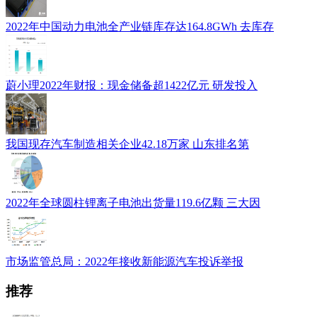
2022年中国动力电池全产业链库存达164.8GWh 去库存
蔚小理2022年财报：现金储备超1422亿元 研发投入
我国现存汽车制造相关企业42.18万家 山东排名第
2022年全球圆柱锂离子电池出货量119.6亿颗 三大因
市场监管总局：2022年接收新能源汽车投诉举报
推荐