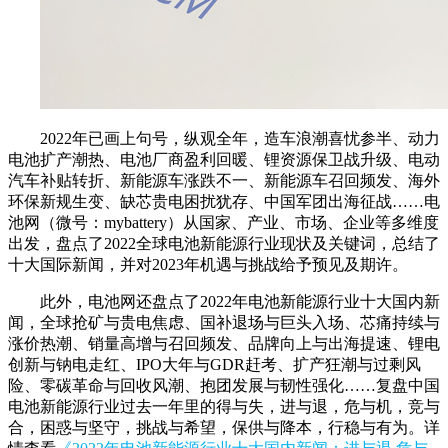
2022年已画上句号，纵观全年，造车浪潮喜忧参半、动力
电池扩产潮热、电池厂商盈利回暖、锂资源保卫战升级、电动
汽车补贴转折、新能源车涨跌不一、新能源车召回频发、海外
环保新规生变、缺芯贵电困扰犹存、中国军团出海征战……电
池网（微号：mybattery）从国家、产业、市场、企业等多维度
出发，盘点了2022全球电池新能源行业现状及关键词，总结了
十大国际新闻，并对2023年机遇与挑战给予预见及期许。
此外，电池网还盘点了2022年电池新能源行业十大国内新
闻，全球抢矿与贵电焦虑、国补退场与巨头入场、芯痛持续与
涨价热潮、销量高增与召回频发、品牌向上与出海提速、锂电
创新与钠电走红、IPO大年与GDR赶考、扩产狂潮与过剩风
险、零碳革命与回收风潮、抱团发展与韧性强化……复盘中国
电池新能源行业过去一年里的得与失，进与退，危与机，竞与
合，困惑与坚守，挑战与希望，保供与降本，行稳与有为。详