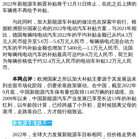
2022年新能源车购置补贴将于12月31日终止，在此之后上牌的
车辆将不再给予补贴。
与此同时，加大新能源车补贴的做法也在探索中前行。根
据欧洲部分国家公布的2022年电动汽车补贴方案，与2021年相
比，德国每辆纯电动汽车2022年的平均补贴金额已从约4.3万
元人民币提升至5.0万—5.8万元人民币，每辆插电式混合动力
汽车的平均补贴金额也增加了5400元—1.1万元人民币。法国
对每辆纯电动汽车的补贴最高可达约8.6万元人民币，荷兰则
为每辆价格低于约32.4万元人民币的电动车补贴3.2万元人民
币。
本网点评：
欧洲国家之所以加大补贴主要源于其发展远未
到全面市场化阶段，仍要依靠政策驱动。在中国，截至2022年
9月底，中国新能源汽车保有量也取得1149万辆的好成绩。自
2009年以来，中国新能源汽车产业发展已享受长达13年的补贴
红利，以年龄段计算，已经跨越了小升初，是时候脱离父母的
港湾，走路靠自己，方才能行稳致远。
新能源车涨跌不一
2022年，全球大力发展新能源车目标相同，但价格走势表