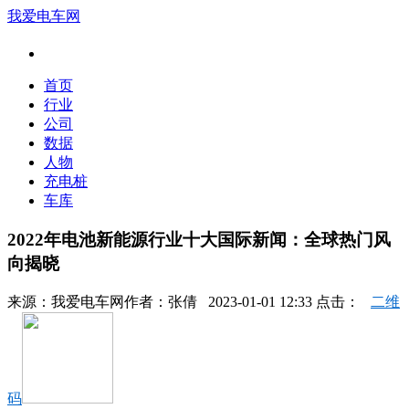
我爱电车网
首页
行业
公司
数据
人物
充电桩
车库
2022年电池新能源行业十大国际新闻：全球热门风
向揭晓
来源：
我爱电车网
作者：
张倩
2023-01-01 12:33 点击：
二维
码