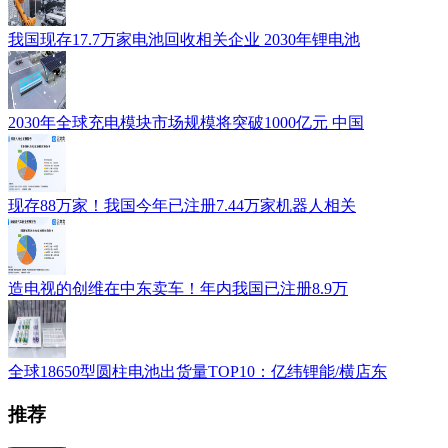
我国现存17.7万家电池回收相关企业 2030年锂电池
2030年全球充电模块市场规模将突破1000亿元 中国
现存88万家！我国今年已注册7.44万家机器人相关
造电视的创维在中东卖车！年内我国已注册8.9万
全球18650型圆柱电池出货量TOP10：亿纬锂能/横店东
推荐