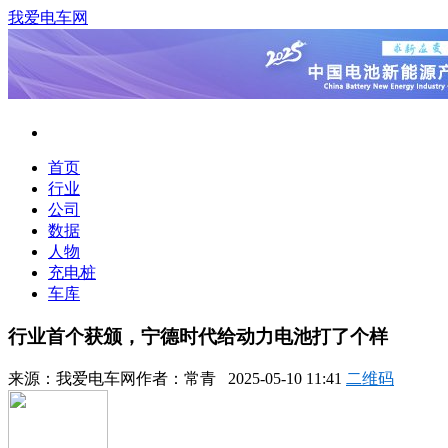
我爱电车网
首页
行业
公司
数据
人物
充电桩
车库
行业首个获颁，宁德时代给动力电池打了个样
来源：
我爱电车网
作者：
常青
2025-05-10 11:41
二维码