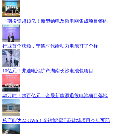
一期投资超10亿！新型钠电及微电网集成项目签约
行业首个获颁，宁德时代给动力电池打了个样
10亿元！弗迪电池扩产湖南长沙电池包项目
40万吨！超百亿元！金晟新能源退役电池项目落地
总产能达2.5GWh！众钠能源江苏盐城项目今年可部