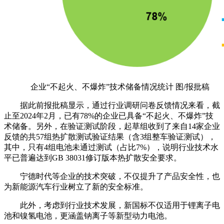
企业“不起火、不爆炸”技术储备情况统计 图/报批稿
据此前报批稿显示，通过行业调研问卷反馈情况来看，截
止至2024年2月，已有78%的企业已具备“不起火、不爆炸”技
术储备。另外，在验证测试阶段，起草组收到了来自14家企业
反馈的共57组热扩散测试验证结果（含3组整车验证测试），
其中，只有4组电池未通过测试（占比7%），说明行业技术水
平已普遍达到GB 38031修订版本热扩散安全要求。
宁德时代等企业的技术突破，不仅提升了产品安全性，也
为新能源汽车行业树立了新的安全标准。
此外，考虑到行业技术发展，新国标不仅适用于锂离子电
池和镍氢电池，更涵盖钠离子等新型动力电池。