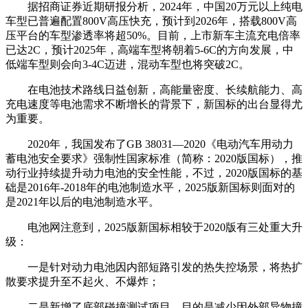
据招商证券近期研报分析，2024年，中国20万元以上纯电
车型已普遍配置800V高压快充，预计到2026年，搭载800V高
压平台的车型渗透率将超50%。目前，上市新车主流充电倍率
已达2C，预计2025年，高端车型将朝着5-6C的方向发展，中
低端车型则会向3-4C迈进，混动车型也将突破2C。
在电池技术路线日益创新，高能量密度、长续航能力、高
充电速度等电池需求不断增长的背景下，新国标的出台显得尤
为重要。
2020年，我国发布了GB 38031—2020《电动汽车用动力
蓄电池安全要求》强制性国家标准（简称：2020版国标），推
动行业持续提升动力电池的安全性能，不过，2020版国标的基
础是2016年-2018年的电池制造水平，2025版新国标则面对的
是2021年以后的电池制造水平。
电池网注意到，2025版新国标相较于2020版有三处重大升
级：
一是针对动力电池因内部短路引发的热失控场景，将热扩
散要求提升至不起火、不爆炸；
二是新增了底部碰撞测试项目，目的是减少因外部异物撞