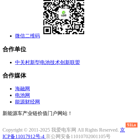
微信二维码
合作单位
中关村新型电池技术创新联盟
合作媒体
海融网
电池网
能源财经网
新能源车产业链价值门户网站！
51La
Copyright © 2011-2025 我爱电车网 All Rights Reserved.
京
ICP备11017912号-4
京公网安备11010702001105号