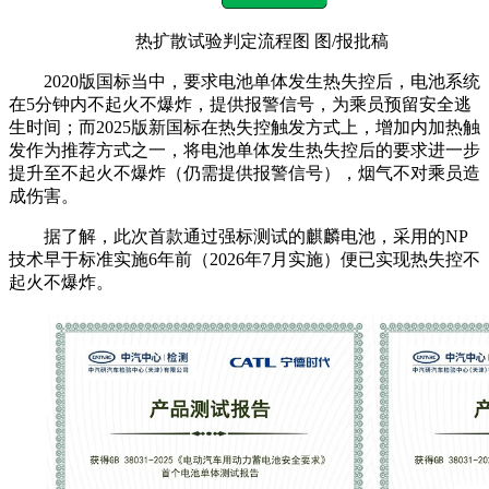
热扩散试验判定流程图 图/报批稿
2020版国标当中，要求电池单体发生热失控后，电池系统
在5分钟内不起火不爆炸，提供报警信号，为乘员预留安全逃
生时间；而2025版新国标在热失控触发方式上，增加内加热触
发作为推荐方式之一，将电池单体发生热失控后的要求进一步
提升至不起火不爆炸（仍需提供报警信号），烟气不对乘员造
成伤害。
据了解，此次首款通过强标测试的麒麟电池，采用的NP
技术早于标准实施6年前（2026年7月实施）便已实现热失控不
起火不爆炸。