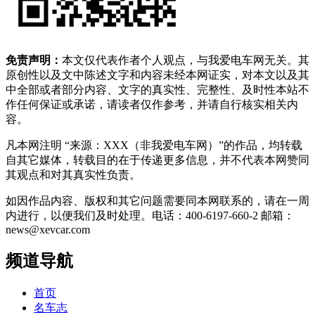
免责声明：
本文仅代表作者个人观点，与我爱电车网无关。其
原创性以及文中陈述文字和内容未经本网证实，对本文以及其
中全部或者部分内容、文字的真实性、完整性、及时性本站不
作任何保证或承诺，请读者仅作参考，并请自行核实相关内
容。
凡本网注明 “来源：XXX（非我爱电车网）”的作品，均转载
自其它媒体，转载目的在于传递更多信息，并不代表本网赞同
其观点和对其真实性负责。
如因作品内容、版权和其它问题需要同本网联系的，请在一周
内进行，以便我们及时处理。电话：400-6197-660-2 邮箱：
news@xevcar.com
频道导航
首页
名车志