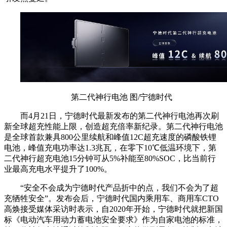
第二代神行电池 图/宁德时代
而4月21日，宁德时代最新发布的第二代神行电池再次刷
新全球超充性能上限，创造超充倍率新纪录。第二代神行电池
是全球首款兼具800公里续航和峰值12C超充速度的磷酸铁锂
电池，峰值充电功率达1.3兆瓦，在零下10℃低温环境下，第
二代神行超充电池15分钟可从5%补能至80%SOC，比当前行
业最高充电水平提升了100%。
“安全不会成为宁德时代产品折中的点，我们不会为了超
充牺牲安全”。发布会后，宁德时代国内乘用车、商用车CTO
高焕接受媒体采访时表示，自2020年开始，宁德时代就把新国
标《电动汽车用动力蓄电池安全要求》作为自家电池的标准，