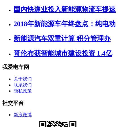
国内快递业投入新能源物流车提速
2018年新能源车年终盘点：纯电动
新能源汽车双重计算 积分管理办
哥伦布获智能城市建设投资 1.4亿
我爱电车网
关于我们
联系我们
隐私政策
社交平台
新浪微博