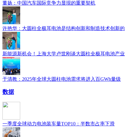
董扬：中国汽车国际竞争力显现的重要契机
许艳华：大圆柱全极耳电池是结构创新和制造技术创新的
新能源新机会！上海大学卢世刚谈大圆柱全极耳电池产业
于清教：2025年全球大圆柱电池需求将进入百GWh量级
数据
一季度全球动力电池装车量TOP10：半数市占率下滑