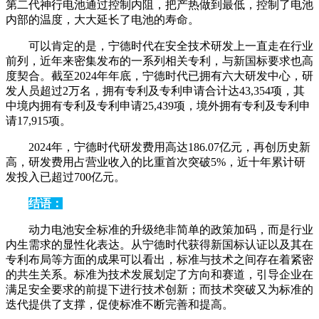
第二代神行电池通过控制内阻，把产热做到最低，控制了电池
内部的温度，大大延长了电池的寿命。
可以肯定的是，宁德时代在安全技术研发上一直走在行业
前列，近年来密集发布的一系列相关专利，与新国标要求也高
度契合。截至2024年年底，宁德时代已拥有六大研发中心，研
发人员超过2万名，拥有专利及专利申请合计达43,354项，其
中境内拥有专利及专利申请25,439项，境外拥有专利及专利申
请17,915项。
2024年，宁德时代研发费用高达186.07亿元，再创历史新
高，研发费用占营业收入的比重首次突破5%，近十年累计研
发投入已超过700亿元。
结语：
动力电池安全标准的升级绝非简单的政策加码，而是行业
内生需求的显性化表达。从宁德时代获得新国标认证以及其在
专利布局等方面的成果可以看出，标准与技术之间存在着紧密
的共生关系。标准为技术发展划定了方向和赛道，引导企业在
满足安全要求的前提下进行技术创新；而技术突破又为标准的
迭代提供了支撑，促使标准不断完善和提高。