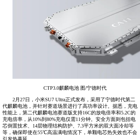
CTP3.0麒麟电池 图/宁德时代
2月27日，小米SU7 Ultra正式发布，采用了宁德时代第二
代麒麟电池，并针对赛道场景进行了高功率设计。据悉，充电
性能上，第二代麒麟电池赛道版支持16C的放电倍率和5.2C的
充电倍率，从10%到80%充电仅需11分钟。安全方面则包括电
芯倒置技术、14层物理结构防护、7.3平方米的双大面冷却等
等，确保即使在55℃高温满电情况下，单颗电芯热失效也不会
引发热蔓延。