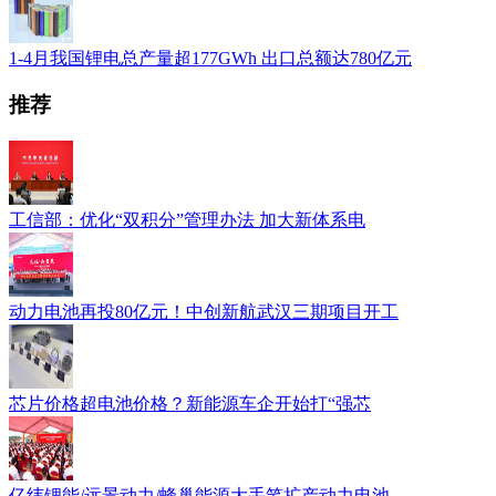
1-4月我国锂电总产量超177GWh 出口总额达780亿元
推荐
工信部：优化“双积分”管理办法 加大新体系电
动力电池再投80亿元！中创新航武汉三期项目开工
芯片价格超电池价格？新能源车企开始打“强芯
亿纬锂能/远景动力/蜂巢能源大手笔扩产动力电池