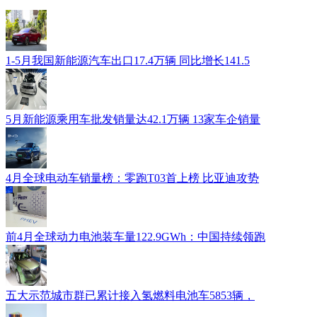
1-5月我国新能源汽车出口17.4万辆 同比增长141.5
5月新能源乘用车批发销量达42.1万辆 13家车企销量
4月全球电动车销量榜：零跑T03首上榜 比亚迪攻势
前4月全球动力电池装车量122.9GWh：中国持续领跑
五大示范城市群已累计接入氢燃料电池车5853辆，