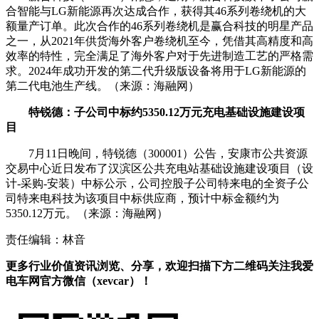
合智能与LG新能源再次达成合作，获得其46系列卷绕机的大
额量产订单。此次合作的46系列卷绕机是赢合科技的明星产品
之一，从2021年供货海外客户卷绕机至今，凭借其高精度和高
效率的特性，完全满足了海外客户对于先进制造工艺的严格需
求。2024年成功开发的第二代升级版设备将用于LG新能源的
第二代电池生产线。（来源：海融网）
特锐德：子公司中标约5350.12万元充电基础设施建设项
目
7月11日晚间，特锐德（300001）公告，安康市公共资源
交易中心近日发布了汉滨区公共充电站基础设施建设项目（设
计-采购-安装）中标公示，公司控股子公司特来电的全资子公
司特来电科技为该项目中标供应商，预计中标金额约为
5350.12万元。（来源：海融网）
责任编辑：林音
更多行业价值资讯浏览、分享，欢迎扫描下方二维码关注我爱
电车网官方微信（xevcar）！