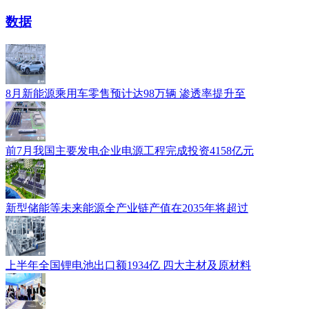
数据
8月新能源乘用车零售预计达98万辆 渗透率提升至
前7月我国主要发电企业电源工程完成投资4158亿元
新型储能等未来能源全产业链产值在2035年将超过
上半年全国锂电池出口额1934亿 四大主材及原材料