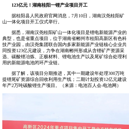
123亿元！湖南桂阳一锂产业项目开工
据桂阳县人民政府官网消息，7月10日，湖南汉尧桂阳矿
山一体化项目开工仪式举行。
据悉，湖南汉尧桂阳矿山一体化项目是锂电新能源产业的
典型，也是省重点项目，位于湖南省郴州市桂阳高新区有色科
技产业园，由汉尧集团联合国内多家新能源产业链核心企业共
同投资123亿元建设，力争在湖南郴州形成从含锂矿产资源采
选、碳酸锂冶炼、正极材料、锂电池生产以及尾矿综合处理利
用的新能源电池闭环产业链。
据了解，该项目分期推进，其中一期建设年处理300万吨
提锂尾矿资源综合回收利用生产线；二期计划投资12亿元建设
年产2万吨碳酸锂生产项目。（来源：电池百人会-电池网）