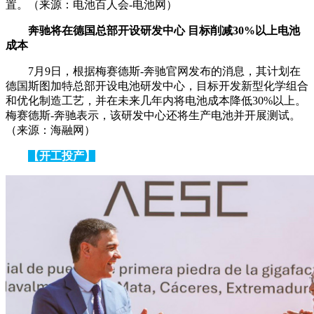
置。（来源：电池百人会-电池网）
奔驰将在德国总部开设研发中心 目标削减30%以上电池
成本
7月9日，根据梅赛德斯-奔驰官网发布的消息，其计划在
德国斯图加特总部开设电池研发中心，目标开发新型化学组合
和优化制造工艺，并在未来几年内将电池成本降低30%以上。
梅赛德斯-奔驰表示，该研发中心还将生产电池并开展测试。
（来源：海融网）
【开工投产】