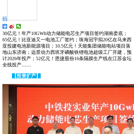
码
30亿元！年产10GWh动力储能电芯生产项目签约湖南娄底；
65亿元！比亚迪又一电池工厂签约；珠海冠宇拟20亿在马来西
亚投建电池新能源项目；10.5亿元！天能集团储能电站项目落
地山东济南；远景动力西班牙磷酸铁锂电池超级工厂开建，预
计2026年投产；52亿元！恩捷股份16条隔膜生产线在江苏金坛
全线投产……
【投资扩产】