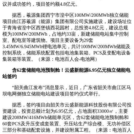
议并成功签约，项目签约额4.8亿元。
据悉，羲源集团西宁市湟中区100MW/200MWh独立储能
项目由江苏羲源（能源）集团有限公司实施建设，建设场址位
于青海省湟中区西堡镇西花园村，总投资4.8亿元，建设总规
模为100MW/200MWh，占地约33亩，新建储能电站集中控制
室、配电室等建筑物。项目主要设备为29套
3.45MW/6.945MWh锂电池单元，共计100MW/200MWh储能及
控制系统，储能系统配置包括电池集装箱、PCS及变配电设备
集装箱等装置。（来源：电池百人会-电池网）
含62套储能电池预制舱！云盛新能源6.95亿元独立储能电
站签约
“韶关曲江发布”消息显示，近日，广东省韶关市曲江区马
坝电网侧独立储能电站建设项目签约仪式举行。
据悉，签约项目由韶关市云盛新能源科技股份有限公司投
资建设，投资总额计划为6.95亿元，占地面积33000㎡，主要
建设208MW/416MWh储能单元区，含62套储能电池预制舱和
60套PCS及升压变成套装置、升压站生产综合楼、无功补偿区
三部分和基础配套设施，并建设附属工程。（来源：电池百人