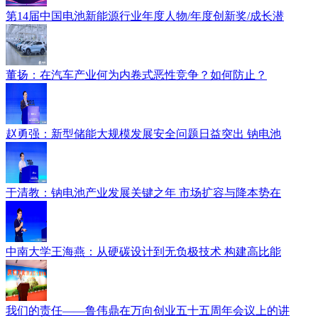
第14届中国电池新能源行业年度人物/年度创新奖/成长潜
董扬：在汽车产业何为内卷式恶性竞争？如何防止？
赵勇强：新型储能大规模发展安全问题日益突出 钠电池
于清教：钠电池产业发展关键之年 市场扩容与降本势在
中南大学王海燕：从硬碳设计到无负极技术 构建高比能
我们的责任——鲁伟鼎在万向创业五十五周年会议上的讲