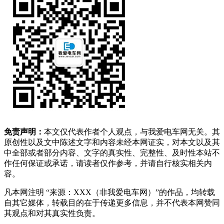
免责声明：
本文仅代表作者个人观点，与我爱电车网无关。其
原创性以及文中陈述文字和内容未经本网证实，对本文以及其
中全部或者部分内容、文字的真实性、完整性、及时性本站不
作任何保证或承诺，请读者仅作参考，并请自行核实相关内
容。
凡本网注明 “来源：XXX（非我爱电车网）”的作品，均转载
自其它媒体，转载目的在于传递更多信息，并不代表本网赞同
其观点和对其真实性负责。