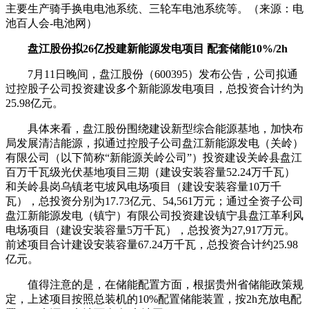
主要生产骑手换电电池系统、三轮车电池系统等。（来源：电
池百人会-电池网）
盘江股份拟26亿投建新能源发电项目 配套储能10%/2h
7月11日晚间，盘江股份（600395）发布公告，公司拟通
过控股子公司投资建设多个新能源发电项目，总投资合计约为
25.98亿元。
具体来看，盘江股份围绕建设新型综合能源基地，加快布
局发展清洁能源，拟通过控股子公司盘江新能源发电（关岭）
有限公司（以下简称“新能源关岭公司”）投资建设关岭县盘江
百万千瓦级光伏基地项目三期（建设安装容量52.24万千瓦）
和关岭县岗乌镇老屯坡风电场项目（建设安装容量10万千
瓦），总投资分别为17.73亿元、54,561万元；通过全资子公司
盘江新能源发电（镇宁）有限公司投资建设镇宁县盘江革利风
电场项目（建设安装容量5万千瓦），总投资为27,917万元。
前述项目合计建设安装容量67.24万千瓦，总投资合计约25.98
亿元。
值得注意的是，在储能配置方面，根据贵州省储能政策规
定，上述项目按照总装机的10%配置储能装置，按2h充放电配