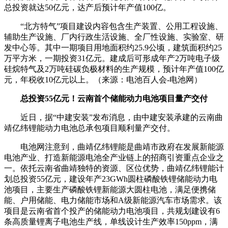
总投资就达50亿元，达产后预计年产值100亿。
“北方特气”项目建设内容包含生产装置、公用工程设施、
辅助生产设施、厂内行政生活设施、全厂性设施、实验室、研
发中心等。其中一期项目用地面积约25.9公顷，建筑面积约25
万平方米，一期投资31亿元。建成后可形成年产2万吨电子级
硅烷特气及2万吨硅碳负极材料的生产规模，预计年产值100亿
元，年税收10亿元以上。（来源：电池百人会-电池网）
总投资55亿元！云南首个储能动力电池项目量产交付
近日，据“中建安装”发布消息，由中建安装承建的云南曲
靖亿纬锂能动力电池总承包项目顺利量产交付。
电池网注意到，曲靖亿纬锂能是曲靖市政府在发展新能源
电池产业、打造新能源电池全产业链上的招商引资重点企业之
一。依托云南省曲靖独特的资源、区位优势，曲靖亿纬锂能计
划总投资55亿元，建设年产23GWh圆柱磷酸铁锂储能动力电
池项目，主要生产磷酸铁锂新能源大圆柱电池，满足便携储
能、户用储能、电力储能市场和A级新能源汽车市场需求。该
项目是云南省首个投产的储能动力电池项目，共规划建设有6
条高质量锂离子电池生产线，单线设计生产效率150ppm，满