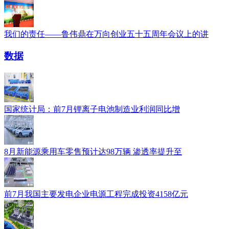
我们的责任——鲁伟鼎在万向创业五十五周年会议上的讲
数据
国家统计局：前7月锂离子电池制造业利润同比增
8月新能源乘用车零售预计达98万辆 渗透率提升至
前7月我国主要发电企业电源工程完成投资4158亿元