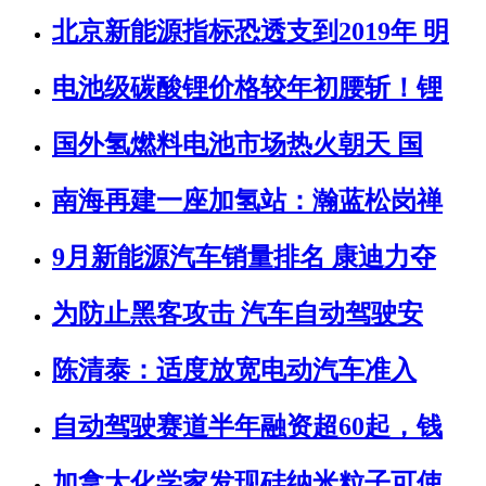
北京新能源指标恐透支到2019年 明
电池级碳酸锂价格较年初腰斩！锂
国外氢燃料电池市场热火朝天 国
南海再建一座加氢站：瀚蓝松岗禅
9月新能源汽车销量排名 康迪力夺
为防止黑客攻击 汽车自动驾驶安
陈清泰：适度放宽电动汽车准入
自动驾驶赛道半年融资超60起，钱
加拿大化学家发现硅纳米粒子可使