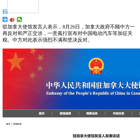
码
驻加拿大使馆发言人表示，8月26日，加拿大政府不顾中方一
再反对和严正交涉，一意孤行宣布对中国电动汽车等加征关
税。中方对此表示强烈不满和坚决反对。