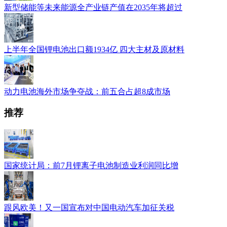
新型储能等未来能源全产业链产值在2035年将超过
上半年全国锂电池出口额1934亿 四大主材及原材料
动力电池海外市场争夺战：前五合占超8成市场
推荐
国家统计局：前7月锂离子电池制造业利润同比增
跟风欧美！又一国宣布对中国电动汽车加征关税