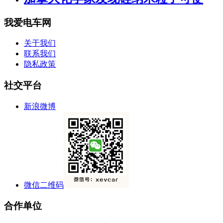
我爱电车网
关于我们
联系我们
隐私政策
社交平台
新浪微博
微信二维码
合作单位