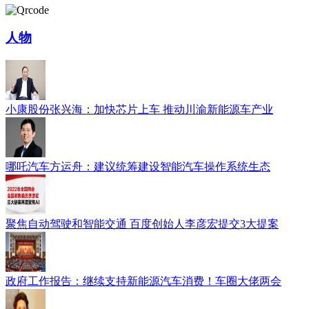
人物
小康股份张兴海：加快芯片上车 推动川渝新能源车产业
哪吒汽车方运舟：建议统筹建设智能汽车操作系统生态
聚焦自动驾驶和智能交通 百度创始人李彦宏提交3大提案
政府工作报告：继续支持新能源汽车消费！车圈大佬两会