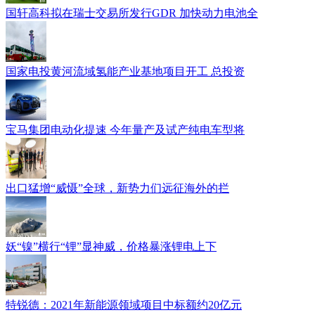
国轩高科拟在瑞士交易所发行GDR 加快动力电池全
国家电投黄河流域氢能产业基地项目开工 总投资
宝马集团电动化提速 今年量产及试产纯电车型将
出口猛增“威慑”全球，新势力们远征海外的拦
妖“镍”横行“锂”显神威，价格暴涨锂电上下
特锐德：2021年新能源领域项目中标额约20亿元