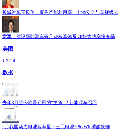
长城汽车王凤英：聚焦产能利用率、电池安全与车规级芯
雷军：建设新能源车碳足迹核算体系 加快大功率快充基
美图
1
2
3
4
数据
去年3月至今谁是召回的“主角”？新能源车召回
2月我国动力电池装车量：三元电池5.8GWh 磷酸铁锂