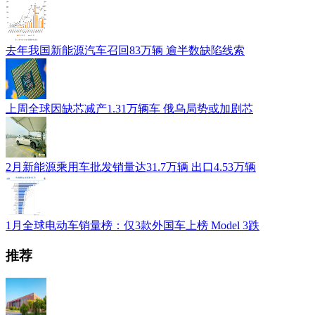
去年我国新能源汽车召回83万辆 逾半数缺陷线索
上周全球因缺芯减产1.31万辆车 俄乌局势或加剧芯
2月新能源乘用车批发销量达31.7万辆 出口4.53万辆
1月全球电动车销量榜：仅3款外国车上榜 Model 3跌
推荐