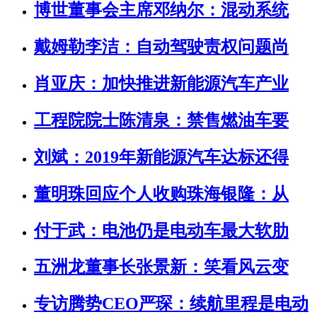
博世董事会主席邓纳尔：混动系统
戴姆勒李洁：自动驾驶责权问题尚
肖亚庆：加快推进新能源汽车产业
工程院院士陈清泉：禁售燃油车要
刘斌：2019年新能源汽车达标还得
董明珠回应个人收购珠海银隆：从
付于武：电池仍是电动车最大软肋
五洲龙董事长张景新：笑看风云变
专访腾势CEO严琛：续航里程是电动