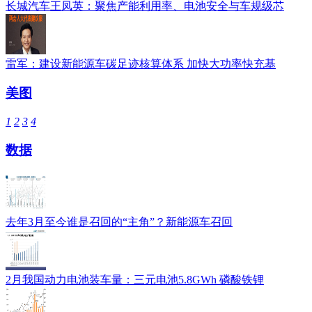
长城汽车王凤英：聚焦产能利用率、电池安全与车规级芯
雷军：建设新能源车碳足迹核算体系 加快大功率快充基
美图
1
2
3
4
数据
去年3月至今谁是召回的“主角”？新能源车召回
2月我国动力电池装车量：三元电池5.8GWh 磷酸铁锂