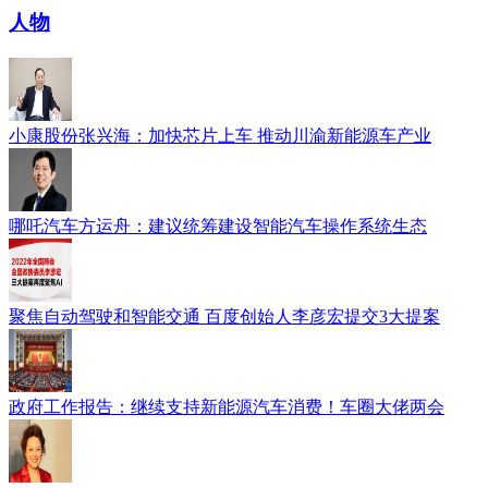
人物
小康股份张兴海：加快芯片上车 推动川渝新能源车产业
哪吒汽车方运舟：建议统筹建设智能汽车操作系统生态
聚焦自动驾驶和智能交通 百度创始人李彦宏提交3大提案
政府工作报告：继续支持新能源汽车消费！车圈大佬两会