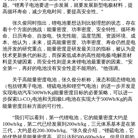
题。“锂离子电池要进一步发展，就要发展新型电极材料，提
高循环寿命，减少充电时间，要提高安全性。”
张久俊同时指出，锂电池要想达到比较理想的状态，存在
着十个方面的挑战：能量密度、功率密度、安全特性、循环寿
命、日历寿命、自放电、快充性能、温度范围、资源环境、成
本。他认为，未来，提高能量密度、功率密度、寿命仍然是电
池开发的研究重点，能量密度是研发最关注的指标，被认为是
技术更新换代的标志，而探索低成本的高性能电极/电解质材
料是关键因素，而安全性则是未来锂电池最重要的因素。
“安
全第一，再好的电池没有安全性是不能用的。”他强调。
关于高能量密度电池，张久俊分析称，液态和固态锂电池
（包括锂离子电池、锂硫电池和锂空气电池）的进一步开发是
实现电动汽车500Wh/Kg能量密度目标的必要策略，可以进一
步探索Li-CO
电池和无阳极Li电池在实现大于500Wh/Kg的高
2
能量密度目标方面的可行性。
“我们可以看到，第一代锂电池，它的能量密度大约是
100wh/kg，第二代已经发展到200wh/kg，三元体系基本是在第
三代，大约是在200-300wh/kg。”张久俊介绍，“锂硫电池，它
的优势就是能量密度高，可以达到500-600wh/kg。但是目前的