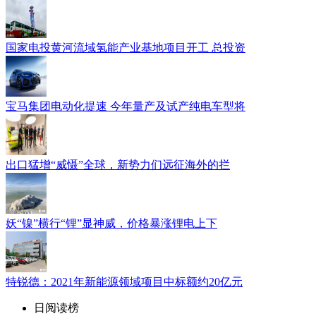
国家电投黄河流域氢能产业基地项目开工 总投资
宝马集团电动化提速 今年量产及试产纯电车型将
出口猛增“威慑”全球，新势力们远征海外的拦
妖“镍”横行“锂”显神威，价格暴涨锂电上下
特锐德：2021年新能源领域项目中标额约20亿元
日阅读榜