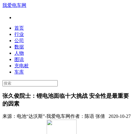
我爱电车网
首页
行业
公司
数据
人物
图说
充电桩
车库
张久俊院士：锂电池面临十大挑战 安全性是最重要
的因素
来源：
电池“达沃斯”-我爱电车网
作者：
陈语 张倩
2020-10-27