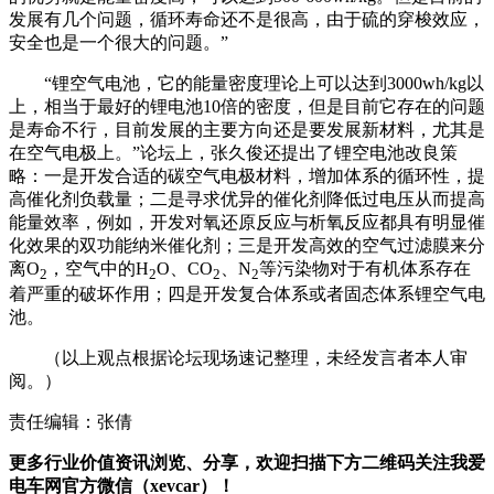
发展有几个问题，循环寿命还不是很高，由于硫的穿梭效应，
安全也是一个很大的问题。”
“锂空气电池，它的能量密度理论上可以达到3000wh/kg以
上，相当于最好的锂电池10倍的密度，但是目前它存在的问题
是寿命不行，目前发展的主要方向还是要发展新材料，尤其是
在空气电极上。”论坛上，张久俊还提出了锂空电池改良策
略：一是开发合适的碳空气电极材料，增加体系的循环性，提
高催化剂负载量；二是寻求优异的催化剂降低过电压从而提高
能量效率，例如，开发对氧还原反应与析氧反应都具有明显催
化效果的双功能纳米催化剂；三是开发高效的空气过滤膜来分
离O
，空气中的H
O、CO
、N
等污染物对于有机体系存在
2
2
2
2
着严重的破坏作用；四是开发复合体系或者固态体系锂空气电
池。
（以上观点根据论坛现场速记整理，未经发言者本人审
阅。）
责任编辑：张倩
更多行业价值资讯浏览、分享，欢迎扫描下方二维码关注我爱
电车网官方微信（xevcar）！