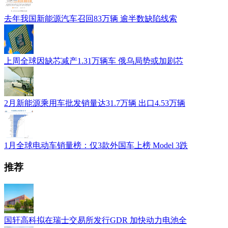
去年我国新能源汽车召回83万辆 逾半数缺陷线索
上周全球因缺芯减产1.31万辆车 俄乌局势或加剧芯
2月新能源乘用车批发销量达31.7万辆 出口4.53万辆
1月全球电动车销量榜：仅3款外国车上榜 Model 3跌
推荐
国轩高科拟在瑞士交易所发行GDR 加快动力电池全