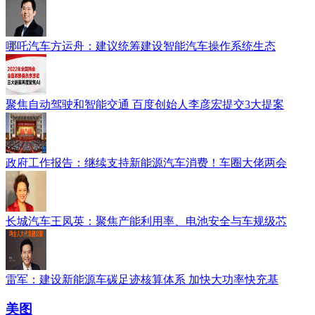
哪吒汽车方运舟：建议统筹建设智能汽车操作系统生态
聚焦自动驾驶和智能交通 百度创始人李彦宏提交3大提案
政府工作报告：继续支持新能源汽车消费！车圈大佬两会
长城汽车王凤英：聚焦产能利用率、电池安全与车规级芯
雷军：建设新能源车碳足迹核算体系 加快大功率快充基
美图