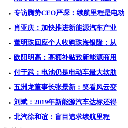
专访腾势CEO严琛：续航里程是电动
肖亚庆：加快推进新能源汽车产业
董明珠回应个人收购珠海银隆：从
欧阳明高：高额补贴致新能源商用
付于武：电池仍是电动车最大软肋
五洲龙董事长张景新：笑看风云变
刘斌：2019年新能源汽车达标还得
北汽徐和谊：盲目追求续航里程