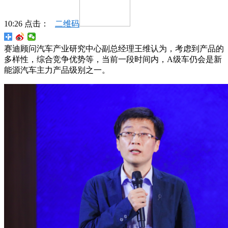
10:26 点击：
二维码
赛迪顾问汽车产业研究中心副总经理王维认为，考虑到产品的
多样性，综合竞争优势等，当前一段时间内，A级车仍会是新
能源汽车主力产品级别之一。