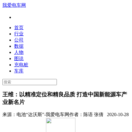
我爱电车网
首页
行业
公司
数据
人物
图说
充电桩
车库
王维：以精准定位和精良品质 打造中国新能源车产
业新名片
来源：
电池“达沃斯”-我爱电车网
作者：
陈语 张倩
2020-10-28