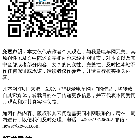
免责声明：
本文仅代表作者个人观点，与我爱电车网无关。其
原创性以及文中陈述文字和内容未经本网证实，对本文以及其
中全部或者部分内容、文字的真实性、完整性、及时性本站不
作任何保证或承诺，请读者仅作参考，并请自行核实相关内
容。
凡本网注明 “来源：XXX（非我爱电车网）”的作品，均转载
自其它媒体，转载目的在于传递更多信息，并不代表本网赞同
其观点和对其真实性负责。
如因作品内容、版权和其它问题需要同本网联系的，请在一周
内进行，以便我们及时处理。电话：400-6197-660-2 邮箱：
news@xevcar.com