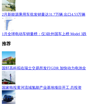
2月新能源乘用车批发销量达31.7万辆 出口4.53万辆
1月全球电动车销量榜：仅3款外国车上榜 Model 3跌
推荐
国轩高科拟在瑞士交易所发行GDR 加快动力电池全
国家电投黄河流域氢能产业基地项目开工 总投资