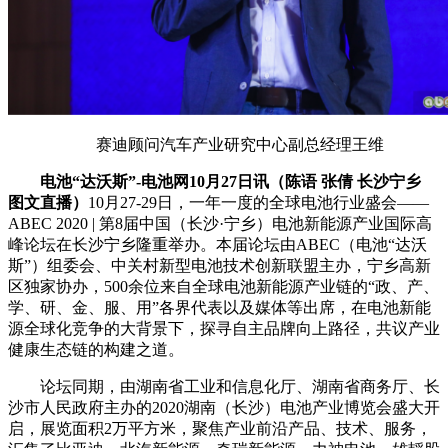
赛迪顾问汽车产业研究中心副总经理王维
电池“达沃斯”-电池网10月27日讯（陈语 张倩 长沙宁乡
图文直播）
10月27-29日，一年一度的全球电池行业盛会——
ABEC 2020 | 第8届中国（长沙·宁乡）电池新能源产业国际高
峰论坛在长沙宁乡隆重举办。本届论坛由ABEC（电池“达沃
斯”）组委会、中关村新型电池技术创新联盟主办，宁乡高新
区独家协办，500余位来自全球电池新能源产业链的“政、产、
学、研、金、服、用”各界代表以及媒体等出席，在电池新能
源全球化竞争的大背景下，探寻自主品牌向上路径，共议产业
健康生态链的构建之道。
论坛同期，由湖南省工业和信息化厅、湖南省商务厅、长
沙市人民政府主办的2020湖南（长沙）电池产业博览会盛大开
启，展览面积2万平方米，聚焦产业前沿产品、技术、服务，