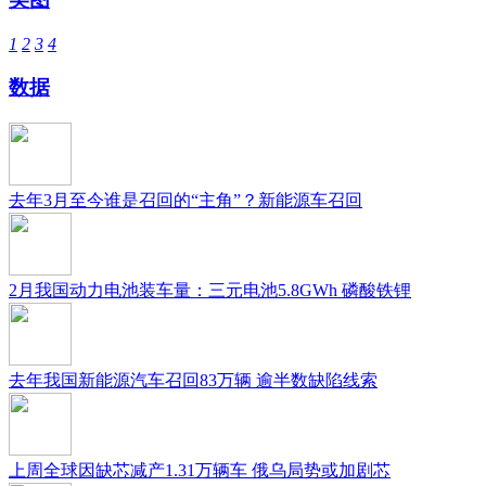
1
2
3
4
数据
去年3月至今谁是召回的“主角”？新能源车召回
2月我国动力电池装车量：三元电池5.8GWh 磷酸铁锂
去年我国新能源汽车召回83万辆 逾半数缺陷线索
上周全球因缺芯减产1.31万辆车 俄乌局势或加剧芯