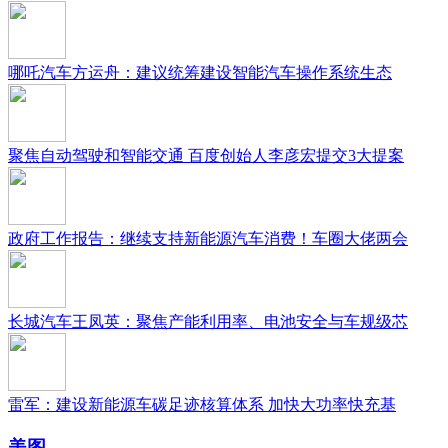
哪吒汽车方运舟：建议统筹建设智能汽车操作系统生态
聚焦自动驾驶和智能交通 百度创始人李彦宏提交3大提案
政府工作报告：继续支持新能源汽车消费！车圈大佬两会
长城汽车王凤英：聚焦产能利用率、电池安全与车规级芯
雷军：建设新能源车碳足迹核算体系 加快大功率快充基
美图