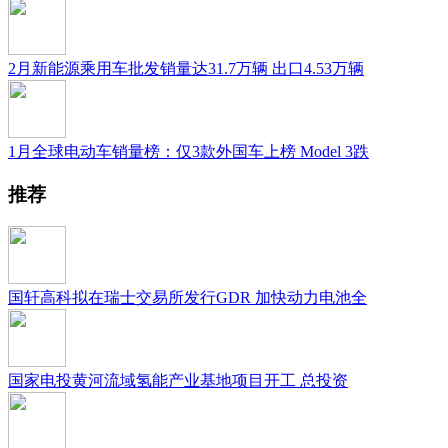
2月新能源乘用车批发销量达31.7万辆 出口4.53万辆
1月全球电动车销量榜：仅3款外国车上榜 Model 3跌
推荐
国轩高科拟在瑞士交易所发行GDR 加快动力电池全
国家电投黄河流域氢能产业基地项目开工 总投资