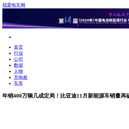
我爱电车网
首页
行业
公司
数据
人物
充电桩
车库
年销400万辆几成定局！比亚迪11月新能源车销量再破