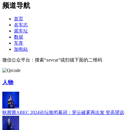
频道导航
首页
名车志
观车坛
数据
车库
加电站
微信公众平台：搜索“xevcar”或扫描下面的二维码
人物
耿茜茜ABEC 2024论坛致闭幕词：穿云破雾再出发 登高望远