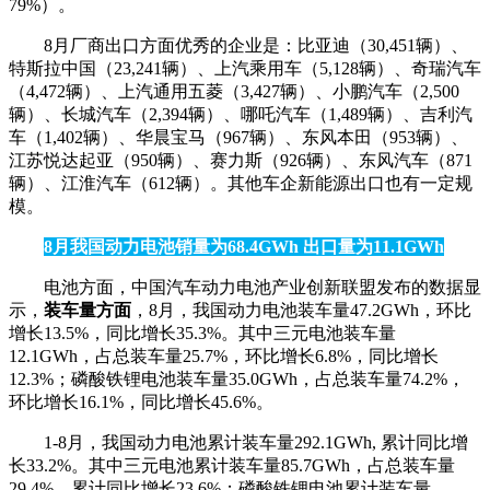
79%）。
8月厂商出口方面优秀的企业是：比亚迪（30,451辆）、
特斯拉中国（23,241辆）、上汽乘用车（5,128辆）、奇瑞汽车
（4,472辆）、上汽通用五菱（3,427辆）、小鹏汽车（2,500
辆）、长城汽车（2,394辆）、哪吒汽车（1,489辆）、吉利汽
车（1,402辆）、华晨宝马（967辆）、东风本田（953辆）、
江苏悦达起亚（950辆）、赛力斯（926辆）、东风汽车（871
辆）、江淮汽车（612辆）。其他车企新能源出口也有一定规
模。
8月我国动力电池销量为68.4GWh 出口量为11.1GWh
电池方面，中国汽车动力电池产业创新联盟发布的数据显
示，
装车量方面
，8月，我国动力电池装车量47.2GWh，环比
增长13.5%，同比增长35.3%。其中三元电池装车量
12.1GWh，占总装车量25.7%，环比增长6.8%，同比增长
12.3%；磷酸铁锂电池装车量35.0GWh，占总装车量74.2%，
环比增长16.1%，同比增长45.6%。
1-8月，我国动力电池累计装车量292.1GWh, 累计同比增
长33.2%。其中三元电池累计装车量85.7GWh，占总装车量
29.4%，累计同比增长23.6%；磷酸铁锂电池累计装车量