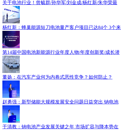
关于电池行业！曾毓群/孙华军/刘金成/杨红新/朱华荣最
杨红新：蜂巢能源短刀电池量产客户项目已达84个 3个来
第14届中国电池新能源行业年度人物/年度创新奖/成长潜
董扬：在汽车产业何为内卷式恶性竞争？如何防止？
赵勇强：新型储能大规模发展安全问题日益突出 钠电池
于清教：钠电池产业发展关键之年 市场扩容与降本势在