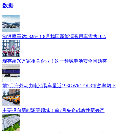
数据
渗透率高达53.9%！8月我国新能源乘用车零售102.
现存超70万家相关企业！这一领域电池安全问题突
前7月海外动力电池装车量近193GWh TOP3市占率均下
主要投向新能源等领域！前7月央企战略性新兴产