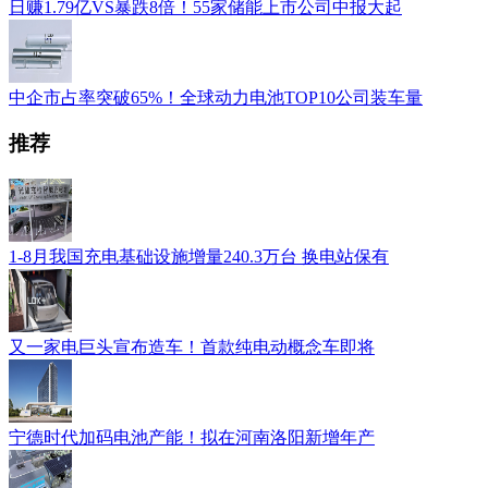
日赚1.79亿VS暴跌8倍！55家储能上市公司中报大起
中企市占率突破65%！全球动力电池TOP10公司装车量
推荐
1-8月我国充电基础设施增量240.3万台 换电站保有
又一家电巨头宣布造车！首款纯电动概念车即将
宁德时代加码电池产能！拟在河南洛阳新增年产