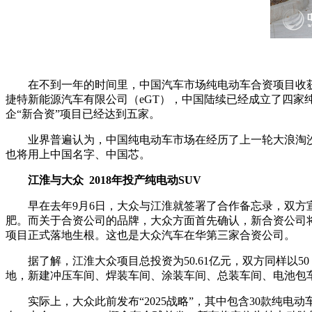
在不到一年的时间里，中国汽车市场纯电动车合资项目收获
捷特新能源汽车有限公司（eGT），中国陆续已经成立了四家
企“新合资”项目已经达到五家。
业界普遍认为，中国纯电动车市场在经历了上一轮大浪淘沙
也将用上中国名字、中国芯。
江淮与大众 2018年投产纯电动SUV
早在去年9月6日，大众与江淮就签署了合作备忘录，双方
肥。而关于合资公司的品牌，大众方面首先确认，新合资公司将
项目正式落地生根。这也是大众汽车在华第三家合资公司。
据了解，江淮大众项目总投资为50.61亿元，双方同样以
地，新建冲压车间、焊装车间、涂装车间、总装车间、电池包
实际上，大众此前发布“2025战略”，其中包含30款纯电动