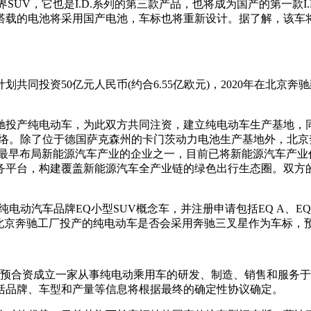
跨界SUV，它也是I.D.系列的第三款产品，也将成为国产的第一
搭载的电池将采用国产电池，车标也将重新设计。据了解，该车
共同投资50亿元人民币(约合6.55亿欧元)，2020年在北京
奔驰投产纯电动车，为此双方共同注资，建立纯电动车生产基地
网络。除了位于德国萨克森州的卡门茨动力电池生产基地外，北
国最早布局新能源汽车产业的企业之一，目前已将新能源汽车产
平台，构建覆盖新能源汽车全产业链的绿色出行生态圈。双方的
牌EQ小型SUV概念车，并注册申请包括EQ A、EQ C、EQ E、E
车型。目前还不清楚北京奔驰工厂投产的纯电动车是否会采用奔驰三叉星作
，预合资成立一家从事纯电动乘用车的研发、制造、销售和服务于
括品牌、车型和产量等信息将根据最终的确定性协议确定。