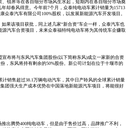
欧、锐界等在各自细分市场风生水起，短期内在各自细分市场奠
却春风得意。今年前7个月，众泰纯电动车累计销量为15713
永康众泰汽车有限公司100%股权，以发展新能源汽车开发项目。
，如果该项目获批，同上述几家“新合资”车企一样，众泰汽车也
能源汽车合资项目，未来众泰福特纯电动车将为其传统车企赚取
盟宣布将与东风汽车集团股份(以下简称东风)成立一家新的合资
股份，东风将持有剩余的50%股份。新公司计划在位于十堰市的
累计销售超过38.1万辆电动汽车，其中日产聆风的全球累计销量
东风集团强大生产成本优势在中国落地新能源汽车项目，将能很好
场推出腾势400纯电动车，但是由于售价过高，品牌推广不利，