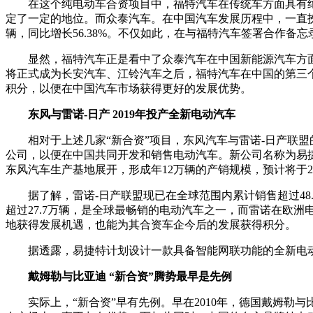
在这个纯电动车合资项目中，福特汽车在传统车方面具有
定了一定的地位。而众泰汽车。在中国汽车发展历程中，一直扮
辆，同比增长56.38%。不仅如此，在与福特汽车签署合作备
显然，福特汽车正是看中了众泰汽车在中国新能源汽车方面
将正式成为长安汽车、江铃汽车之后，福特汽车在中国的第三
积分，以便在中国汽车市场获得更好的发展优势。
东风与雷诺-日产 2019年投产全新电动汽车
相对于上述几家“新合资”项目，东风汽车与雷诺-日产联盟
公司，以便在中国共同开发和销售电动汽车。新公司名称为易捷
东风汽车生产基地展开，形成年12万辆的产销规模，预计将于2
据了解，雷诺-日产联盟现已在全球范围内累计销售超过48
超过27.7万辆，是全球最畅销的电动汽车之一，而雷诺在欧
地获得发展机遇，也能为其合资车企今后的发展获得积分。
据透露，易捷特计划设计一款具备智能网联功能的全新电动
戴姆勒与比亚迪 “新合资”腾势最早是先例
实际上，“新合资”早有先例。早在2010年，德国戴姆