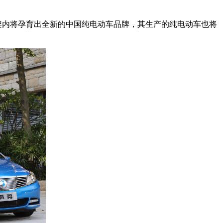
架内将孕育出全新的中国纯电动车品牌，其生产的纯电动车也将