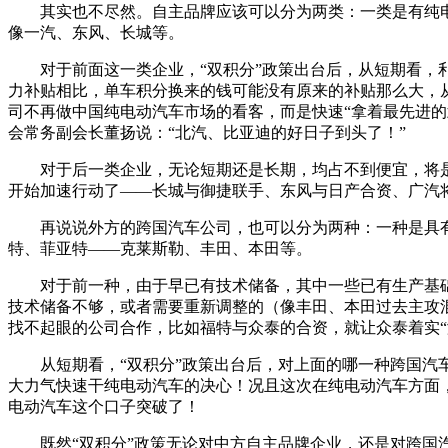
其实也不尽然。自主品牌应该可以分为两类：一类是有纯
像一汽、东风、长城等。
对于前面这一类企业，“双积分”政策出台后，从短期看
力补贴相比，单车积分换来的钱可能没有原来的补贴那么大，
司不再做中国纯电动汽车市场的看客，而是快速“拿着最先进的
会常务副会长董扬说：“北汽、比亚迪的好日子到头了！”
对于后一类企业，无论短期还是长期，均占不到便宜，将
开始加速行动了——长城与御捷联手、东风与日产合资、广汽
再说说外方的跨国汽车公司，也可以分为两种：一种是具
特、菲亚特——克莱斯勒、丰田、本田等。
对于前一种，由于早已有技术储备，其中一些已有生产基
技术储备不够，或者需要重新调整的（像丰田、本田过去主攻
找不起眼的公司合作，比如福特与众泰的合资，就让众泰着实“
从短期看，“双积分”政策出台后，对上面的哪一种跨国
大力气快速干纯电动汽车的决心！况且这次在纯电动汽车方面
电动汽车这个口子突破了！
既然“双积分”政策无论对中方自主品牌企业，还是对跨