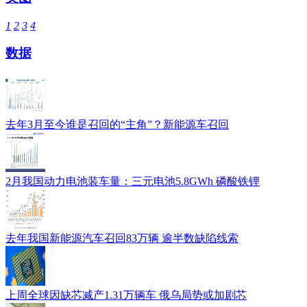
1
2
3
4
数据
去年3月至今谁是召回的“主角”？新能源车召回
2月我国动力电池装车量：三元电池5.8GWh 磷酸铁锂
去年我国新能源汽车召回83万辆 逾半数缺陷线索
上周全球因缺芯减产1.31万辆车 俄乌局势或加剧芯