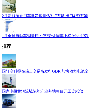
2月新能源乘用车批发销量达31.7万辆 出口4.53万辆
1月全球电动车销量榜：仅3款外国车上榜 Model 3跌
推荐
国轩高科拟在瑞士交易所发行GDR 加快动力电池全
国家电投黄河流域氢能产业基地项目开工 总投资