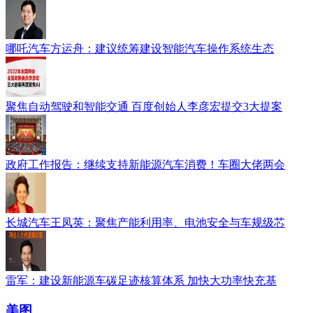
哪吒汽车方运舟：建议统筹建设智能汽车操作系统生态
聚焦自动驾驶和智能交通 百度创始人李彦宏提交3大提案
政府工作报告：继续支持新能源汽车消费！车圈大佬两会
长城汽车王凤英：聚焦产能利用率、电池安全与车规级芯
雷军：建设新能源车碳足迹核算体系 加快大功率快充基
美图