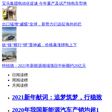
宝马集团电动化提速 今年量产及试产纯电车型将
出口猛增“威慑”全球，新势力们远征海外的拦
妖“镍”横行“锂”显神威，价格暴涨锂电上下
特锐德：2021年新能源领域项目中标额约20亿元
日阅读榜
周阅读榜
月阅读榜
2021新年献词：追梦筑梦，行稳致
2020年我国新能源汽车产销均超1