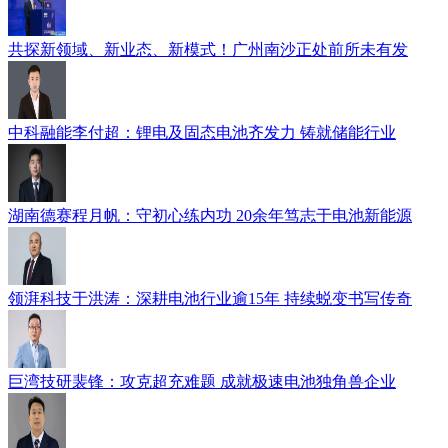
共探新领域、新业态、新模式！广州南沙正处前所未有发
中科融能李付超：锂电及固态电池齐发力 铸就储能行业
湖南德赛程月帆：守初心练内功 20余年笃志于电池新能源
领湃科技于洪涛：深耕电池行业逾15年 持续蜕变书写传奇
巨湾技研裴锋：攻克超充难题 成就极速电池独角兽企业