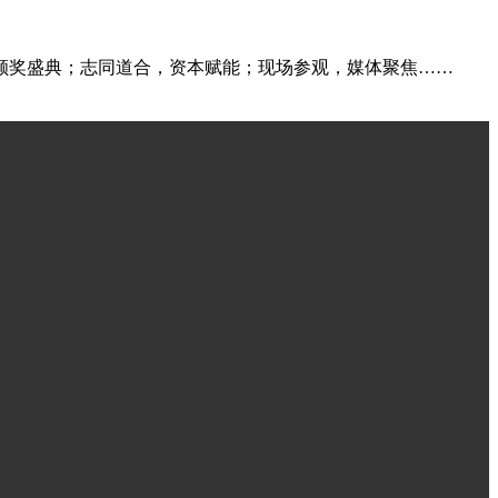
颁奖盛典；志同道合，资本赋能；现场参观，媒体聚焦……