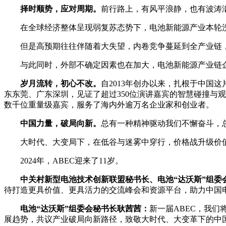
择时顺势，应对周期。
前行路上，有风平浪静，也有波涛
在全球经济整体呈现弱复苏态势下，电池新能源产业本轮
但是高预期往往伴随着大失望，内卷竞争蔓延到全产业链
与此同时，外部不确定因素也在加大，电池新能源产业链
岁月流转，初心不改。
自2013年创办以来，扎根于中国
东东莞、广东深圳，见证了超过350位演讲嘉宾的智慧碰撞与观
数千位重量级嘉宾，服务了海内外逾万名企业家和创业者。
中国力量，破局向新。
总有一种精神驱动我们不懈奋斗，
大时代、大变局下，在低谷与迷雾中穿行，价格战升级价
2024年，ABEC迎来了11岁。
中关村新型电池技术创新联盟秘书长、电池“达沃斯”组委
待打造更具价值、更具活力的交流峰会和资源平台，助力中国
电池“达沃斯”组委会秘书长耿茜茜：
新一届ABEC，我
展趋势，共议产业破局向新路径，致敬大时代、大变革下的中