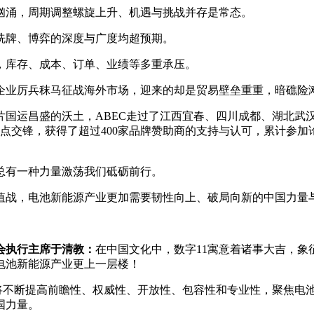
汹涌，周期调整螺旋上升、机遇与挑战并存是常态。
洗牌、博弈的深度与广度均超预期。
，库存、成本、订单、业绩等多重承压。
企业厉兵秣马征战海外市场，迎来的却是贸易壁垒重重，暗礁险
这片国运昌盛的沃土，ABEC走过了江西宜春、四川成都、湖北
点交锋，获得了超过400家品牌赞助商的支持与认可，累计参加论
总有一种力量激荡我们砥砺前行。
值战，电池新能源产业更加需要韧性向上、破局向新的中国力量
会执行主席于清教：
在中国文化中，数字11寓意着诸事大吉，象
电池新能源产业更上一层楼！
们将不断提高前瞻性、权威性、开放性、包容性和专业性，聚焦电
国力量。