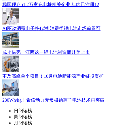
我国现存51.2万家充电桩相关企业 年内已注册12
AI驱动消费电子换代潮 消费类锂电池市场前景可
成功借壳！江西这一锂电池制造商赴美上市
不及高峰单个项目！10月电池新能源产业链投资扩
230Wh/kg！希倍动力无负极钠离子电池技术再突破
日阅读榜
周阅读榜
月阅读榜