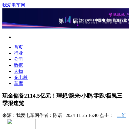
我爱电车网
首页
行业
公司
数据
人物
充电桩
车库
现金储备2114.5亿元！理想/蔚来/小鹏/零跑/极氪三
季报速览
来源：
我爱电车网
作者：
陈语
2024-11-25 16:40 点击：
二维