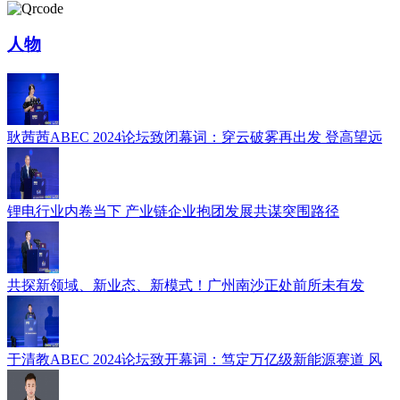
人物
耿茜茜ABEC 2024论坛致闭幕词：穿云破雾再出发 登高望远
锂电行业内卷当下 产业链企业抱团发展共谋突围路径
共探新领域、新业态、新模式！广州南沙正处前所未有发
于清教ABEC 2024论坛致开幕词：笃定万亿级新能源赛道 风