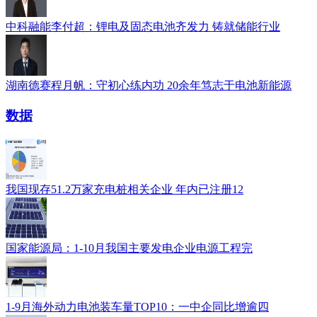
中科融能李付超：锂电及固态电池齐发力 铸就储能行业
湖南德赛程月帆：守初心练内功 20余年笃志于电池新能源
数据
我国现存51.2万家充电桩相关企业 年内已注册12
国家能源局：1-10月我国主要发电企业电源工程完
1-9月海外动力电池装车量TOP10：一中企同比增逾四