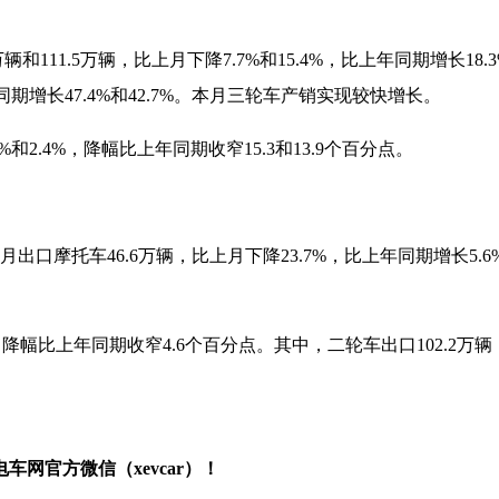
1.5万辆，比上月下降7.7%和15.4%，比上年同期增长18.3%
上年同期增长47.4%和42.7%。本月三轮车产销实现较快增长。
2%和2.4%，降幅比上年同期收窄15.3和13.9个百分点。
口摩托车46.6万辆，比上月下降23.7%，比上年同期增长5.
%，降幅比上年同期收窄4.6个百分点。其中，二轮车出口102.2万
网官方微信（xevcar）！