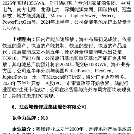
2025年实现135GWh。公司储能客户包含国家能源集团、中国
电气、南方电网、龙源电力、深圳能源集团、国瑞协创、冠盖
科技、地方能源集团、Maxxen、JupiterPower、Perfect、
PowerFlexGen等。2024年上半年，公司储能电池系统出货量为
7.7GWh。
上榜理由：
国内产能加速释放，海外布局初见成效。依靠
快速的量产、快速的产能复制、快速的交付、快速的产品迭
代，海辰储能成立不到五年，便跻身全球储能电池出货量
TOP10。产能方面，公司厦门基地和重庆基地产能正逐步释
放，其电池总产能预计将在2024年底突破100GWh。海外业务
方面，公司近半年分别与美国PerfectPower、FlexGen、
JupiterPower、土耳其Maxxen签订协议，海外订单逐渐增多。
2023年下半年开始，A股IPO上市审查政策开始收紧，储能行
业面临“生死卡位战”，公司在出货量与海外布局方面均表现良
好，期待其未来IPO表现。
8、江西赣锋锂业集团股份有限公司
竞争力品牌：№8
企业简介：
赣锋锂业成立于2000年，是锂系列产品供应最