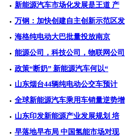
新能源汽车市场化发展是王道 产
万钢：加快创建自主创新示范区发
海格纯电动大巴批量投放南京
能源公司，科技公司，物联网公司
政策“断奶” 新能源汽车何以“
山东烟台44辆纯电动公交车预计
全球新能源汽车乘用车销量逆势增
山东印发新能源产业发展规划 培
早落地早布局 中国氢能市场对现