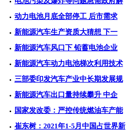
电池污染及爆炸等问题急需政府解
动力电池月底全部停工 后市需求
新能源汽车生产资质大猜想 下一
新能源汽车风口下 铅蓄电池企业
新能源汽车动力电池梯次利用技术
三部委印发汽车产业中长期发展规
新能源汽车出口量持续攀升 中企
国家发改委：严控传统燃油车产能
崔东树：2021年1-5月中国占世界新