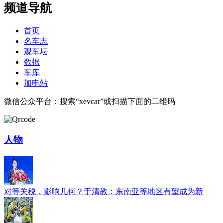
频道导航
首页
名车志
观车坛
数据
车库
加电站
微信公众平台：搜索“xevcar”或扫描下面的二维码
人物
对等关税，影响几何？于清教：东南亚等地区有望成为新