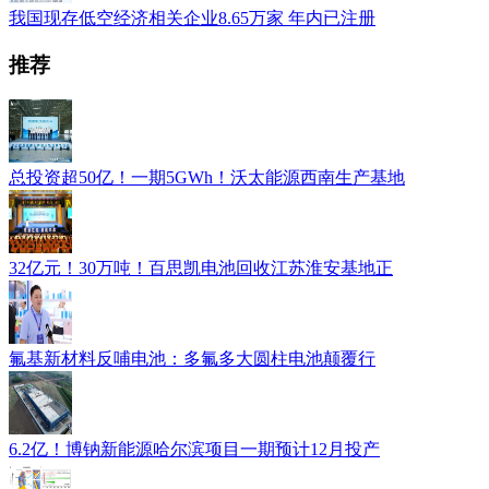
我国现存低空经济相关企业8.65万家 年内已注册
推荐
总投资超50亿！一期5GWh！沃太能源西南生产基地
32亿元！30万吨！百思凯电池回收江苏淮安基地正
氟基新材料反哺电池：多氟多大圆柱电池颠覆行
6.2亿！博钠新能源哈尔滨项目一期预计12月投产