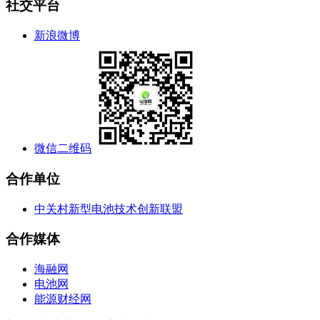
社交平台
新浪微博
微信二维码
合作单位
中关村新型电池技术创新联盟
合作媒体
海融网
电池网
能源财经网