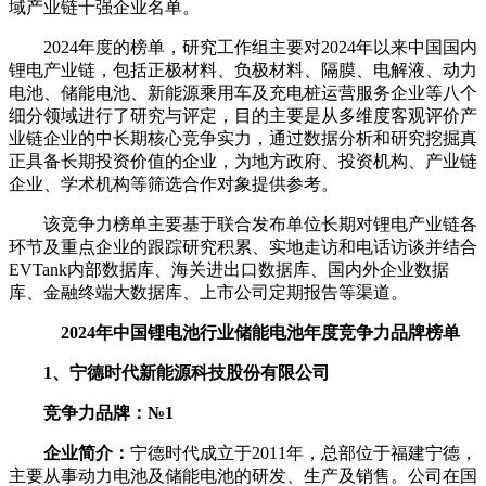
域产业链十强企业名单。
2024年度的榜单，研究工作组主要对2024年以来中国国内
锂电产业链，包括正极材料、负极材料、隔膜、电解液、动力
电池、储能电池、新能源乘用车及充电桩运营服务企业等八个
细分领域进行了研究与评定，目的主要是从多维度客观评价产
业链企业的中长期核心竞争实力，通过数据分析和研究挖掘真
正具备长期投资价值的企业，为地方政府、投资机构、产业链
企业、学术机构等筛选合作对象提供参考。
该竞争力榜单主要基于联合发布单位长期对锂电产业链各
环节及重点企业的跟踪研究积累、实地走访和电话访谈并结合
EVTank内部数据库、海关进出口数据库、国内外企业数据
库、金融终端大数据库、上市公司定期报告等渠道。
2024年中国锂电池行业储能电池年度竞争力品牌榜单
1、宁德时代新能源科技股份有限公司
竞争力品牌：№1
企业简介：
宁德时代成立于2011年，总部位于福建宁德，
主要从事动力电池及储能电池的研发、生产及销售。公司在国