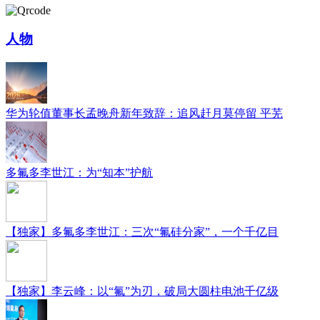
人物
华为轮值董事长孟晚舟新年致辞：追风赶月莫停留 平芜
多氟多李世江：为“知本”护航
【独家】多氟多李世江：三次“氟硅分家”，一个千亿目
【独家】李云峰：以“氟”为刃，破局大圆柱电池千亿级