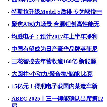
特斯拉升级Model S后排 专为取悦中
聚焦AI动力场景 合源锂创高性能无
均胜电子：预计2017年上半年净利
中国有望成为日产豪华品牌英菲尼
三花智控去年营收逾160亿 新能源
大圆柱/小动力/聚合物/储能 比克
15亿元！得润电子获国内某造车新
ABEC 2025丨三一锂能确认出席第12
届