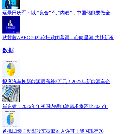
远景田庆军：以 “竞合” 代 “内卷”，中国储能要做全
耿茜茜ABEC 2025论坛致闭幕词：心向星河 共赴新程
数据
报废汽车换新能源最高补2万元！2025年新能源车企
崔东树：2026年年初国内锂电池需求将环比2025年
首批L3级自动驾驶车型获准入许可！我国现存76