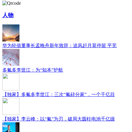
人物
华为轮值董事长孟晚舟新年致辞：追风赶月莫停留 平芜
多氟多李世江：为“知本”护航
【独家】多氟多李世江：三次“氟硅分家”，一个千亿目
【独家】李云峰：以“氟”为刃，破局大圆柱电池千亿级