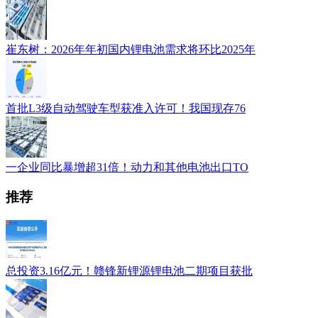
崔东树：2026年年初国内锂电池需求将环比2025年
首批L3级自动驾驶车型获准入许可！我国现存76
一企业同比暴增超31倍！动力和其他电池出口TO
推荐
总投资3.16亿元！赣锋新锂源锂电池二期项目获批