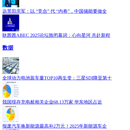
远景田庆军：以 “竞合” 代 “内卷”，中国储能要做全
耿茜茜ABEC 2025论坛致闭幕词：心向星河 共赴新程
数据
全球动力电池装车量TOP10再生变：三星SDI降至第十
我国现存充电桩相关企业68.13万家 华东地区占近
报废汽车换新能源最高补2万元！2025年新能源车企