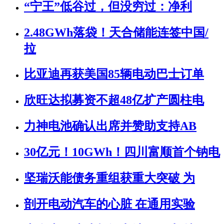
“宁王”低谷过，但没穷过：净利
2.48GWh落袋！天合储能连签中国/
拉
比亚迪再获美国85辆电动巴士订单
欣旺达拟募资不超48亿扩产圆柱电
力神电池确认出席并赞助支持AB
30亿元！10GWh！四川富顺首个钠电
坚瑞沃能债务重组获重大突破 为
剖开电动汽车的心脏 在通用实验