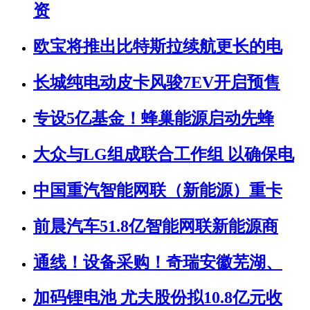
资
欧宝将推出比特斯拉续航更长的电
长城纯电动皮卡风骏7EV开启预售
专设5亿基金！蜂巢能源启动先蜂
大众与LG组成联合工作组 以确保电
中国重汽智能网联（新能源）重卡
前晨汽车51.8亿智能网联新能源商
通线！设备采购！奇瑞安徽芜湖、
加码锂电池 尤夫股份拟10.8亿元收