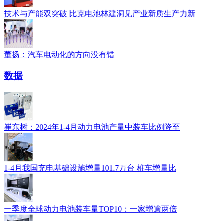
技术与产能双突破 比克电池林建洞见产业新质生产力新
董扬：汽车电动化的方向没有错
数据
崔东树：2024年1-4月动力电池产量中装车比例降至
1-4月我国充电基础设施增量101.7万台 桩车增量比
一季度全球动力电池装车量TOP10：一家增逾两倍