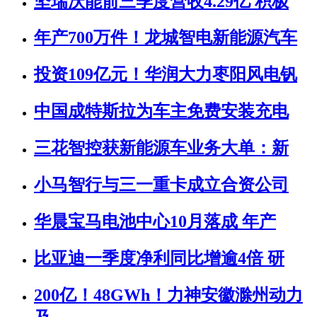
坚瑞沃能前三季度营收4.29亿 积极
年产700万件！龙城智电新能源汽车
投资109亿元！华润大力枣阳风电钒
中国成特斯拉为车主免费安装充电
三花智控获新能源车业务大单：新
小马智行与三一重卡成立合资公司
华晨宝马电池中心10月落成 年产
比亚迪一季度净利同比增逾4倍 研
200亿！48GWh！力神安徽滁州动力