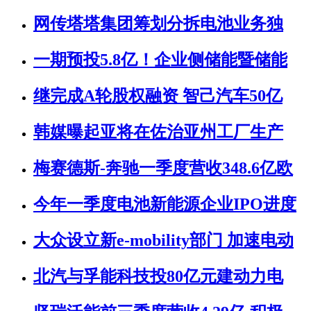
网传塔塔集团筹划分拆电池业务独
一期预投5.8亿！企业侧储能暨储能
继完成A轮股权融资 智己汽车50亿
韩媒曝起亚将在佐治亚州工厂生产
梅赛德斯-奔驰一季度营收348.6亿欧
今年一季度电池新能源企业IPO进度
大众设立新e-mobility部门 加速电动
北汽与孚能科技投80亿元建动力电