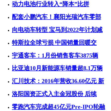
动力电池行业转入“降本”比拼
配套小鹏汽车！襄阳光瑞汽车零部
向电动车转型 宝马到2022年计划减
特斯拉全球亏损 中国销量回暖交
宇通客车：1月份销售客车3875辆
比亚迪10月新能源车销量超8.1万辆
汇川技术：2016年营收36.60亿元 新
洛阳国资正式入主金冠股份 后续
零跑汽车完成超45亿元Pre-IPO轮融