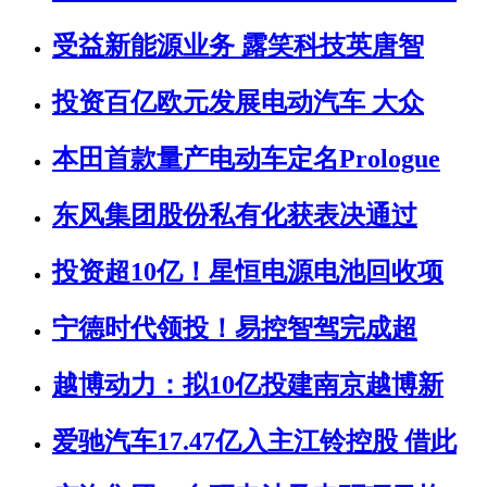
受益新能源业务 露笑科技英唐智
投资百亿欧元发展电动汽车 大众
本田首款量产电动车定名Prologue
东风集团股份私有化获表决通过
投资超10亿！星恒电源电池回收项
宁德时代领投！易控智驾完成超
越博动力：拟10亿投建南京越博新
爱驰汽车17.47亿入主江铃控股 借此