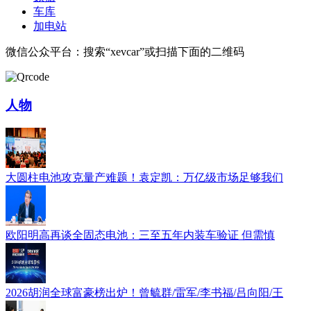
车库
加电站
微信公众平台：搜索“xevcar”或扫描下面的二维码
人物
大圆柱电池攻克量产难题！袁定凯：万亿级市场足够我们
欧阳明高再谈全固态电池：三至五年内装车验证 但需慎
2026胡润全球富豪榜出炉！曾毓群/雷军/李书福/吕向阳/王