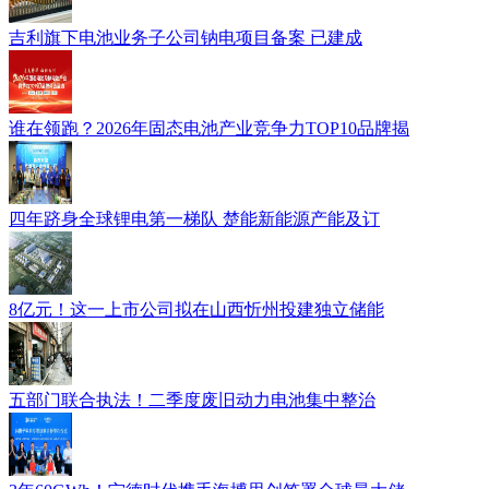
吉利旗下电池业务子公司钠电项目备案 已建成
谁在领跑？2026年固态电池产业竞争力TOP10品牌揭
四年跻身全球锂电第一梯队 楚能新能源产能及订
8亿元！这一上市公司拟在山西忻州投建独立储能
五部门联合执法！二季度废旧动力电池集中整治