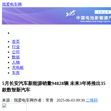
我爱电车网
首页
行业
公司
数据
人物
充电桩
车库
5月长安汽车新能源销量94828辆 未来3年将推出35
款数智新汽车
来源：
我爱电车网
作者：
常青
2025-06-03 09:30
二维码