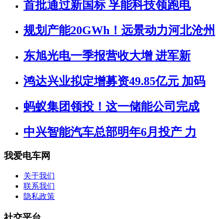
首批通过新国标 孚能科技领跑电
规划产能20GWh！远景动力河北沧州
东旭光电一季报营收大增 进军新
鸿达兴业拟定增募资49.85亿元 加码
蚂蚁集团领投！这一储能公司完成
中兴智能汽车总部明年6月投产 力
我爱电车网
关于我们
联系我们
隐私政策
社交平台