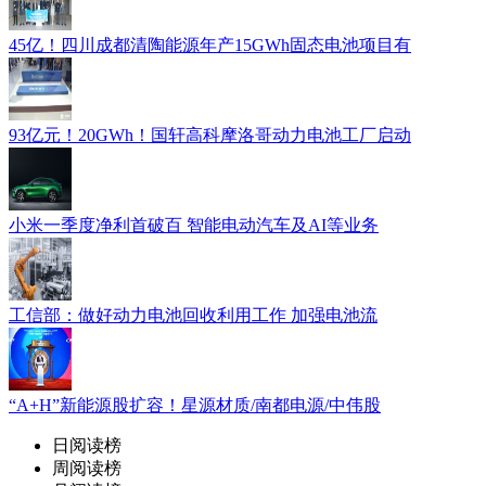
45亿！四川成都清陶能源年产15GWh固态电池项目有
93亿元！20GWh！国轩高科摩洛哥动力电池工厂启动
小米一季度净利首破百 智能电动汽车及AI等业务
工信部：做好动力电池回收利用工作 加强电池流
“A+H”新能源股扩容！星源材质/南都电源/中伟股
日阅读榜
周阅读榜