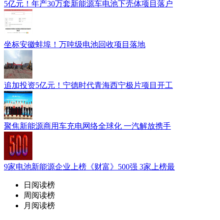
5亿元！年产30万套新能源车电池下壳体项目落户
坐标安徽蚌埠！万吨级电池回收项目落地
追加投资5亿元！宁德时代青海西宁极片项目开工
聚焦新能源商用车充电网络全球化 一汽解放携手
9家电池新能源企业上榜《财富》500强 3家上榜最
日阅读榜
周阅读榜
月阅读榜