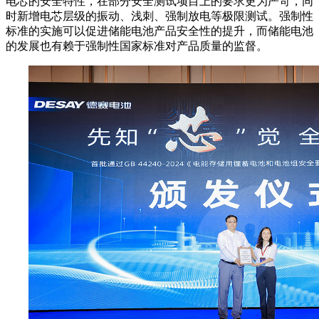
电芯的安全特性，在部分安全测试项目上的要求更为严苛，同
时新增电芯层级的振动、浅刺、强制放电等极限测试。强制性
标准的实施可以促进储能电池产品安全性的提升，而储能电池
的发展也有赖于强制性国家标准对产品质量的监督。