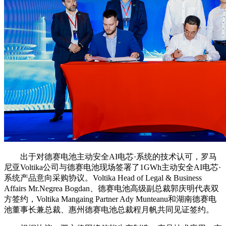
出于对德赛电池主动安全AI电芯·系统的技术认可，罗马
尼亚Voltika公司与德赛电池现场签署了1GWh主动安全AI电芯·
系统产品意向采购协议。Voltika Head of Legal & Business
Affairs Mr.Negrea Bogdan、德赛电池高级副总裁郭庆明代表双
方签约，Voltika Mangaing Partner Ady Munteanu和湖南德赛电
池董事长兼总裁、惠州德赛电池总裁程月帆共同见证签约。