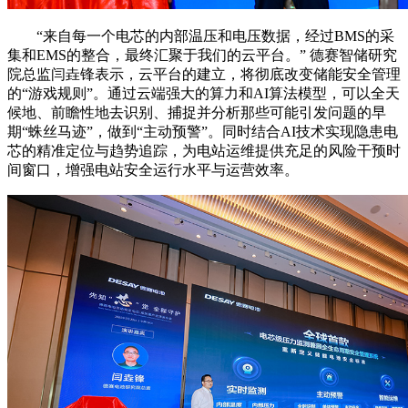
“来自每一个电芯的内部温压和电压数据，经过BMS的采
集和EMS的整合，最终汇聚于我们的云平台。” 德赛智储研究
院总监闫垚锋表示，云平台的建立，将彻底改变储能安全管理
的“游戏规则”。通过云端强大的算力和AI算法模型，可以全天
候地、前瞻性地去识别、捕捉并分析那些可能引发问题的早
期“蛛丝马迹”，做到“主动预警”。同时结合AI技术实现隐患电
芯的精准定位与趋势追踪，为电站运维提供充足的风险干预时
间窗口，增强电站安全运行水平与运营效率。