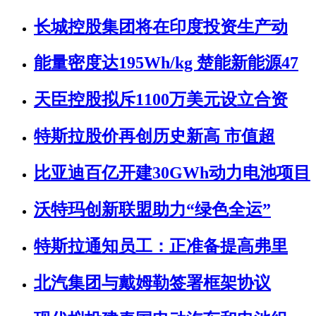
长城控股集团将在印度投资生产动
能量密度达195Wh/kg 楚能新能源47
天臣控股拟斥1100万美元设立合资
特斯拉股价再创历史新高 市值超
比亚迪百亿开建30GWh动力电池项目
沃特玛创新联盟助力“绿色全运”
特斯拉通知员工：正准备提高弗里
北汽集团与戴姆勒签署框架协议