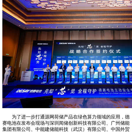
为了进一步打通源网荷储产品在绿色算力领域的应用，德
赛电池在发布会现场与深圳闻储创新科技有限公司、广州储能
集团有限公司、中能建储能科技（武汉）有限公司、中国外贸