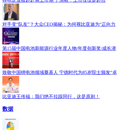
锂电企业掀起赴港上市潮 于清教：上市仅仅是起点
对手变“队友”？大众CEO揭秘：为何视比亚迪为“正向力
第15届中国电池新能源行业年度人物/年度创新奖/成长潜
致敬中国锂电池领域奠基人 宁德时代为85岁院士颁发“卓
比亚迪王传福：我们绝不拉踩同行，这是原则！
数据