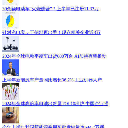
30余辆电动车“火烧连营”！上半年已注册11.33万
针对充电宝，工信部再出手！现存相关企业近3万
2024年全球电动平衡车出货600万台 AI加持有望推动
上半年新能源车产量同比增长36.2% 工业机器人产
2024年全球高倍率电池出货量TOP10出炉 中国企业强
今年上半年我国新能源乘用车批发销量达644.7万辆