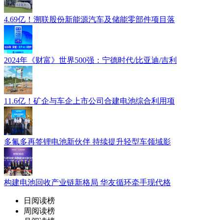
4.69亿！溯联股份新能源汽车及储能零部件项目落
2024年《财富》世界500强：宁德时代/比亚迪/吉利
11.6亿！矿企与车企上市公司合建电池综合利用项
多氟多再签锂电池新伙伴 持续提升轻型车领域影
构建电池回收产业链新格局 华友循环牵手现代格
日阅读榜
周阅读榜