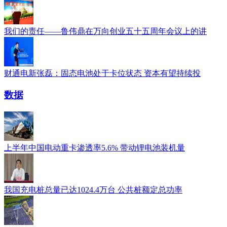
我们的责任——鲁伟鼎在万向创业五十五周年会议上的讲
财通电新张磊：固态电池处于卡位状态 资本有望持续投
数据
上半年中国电动重卡渗透率5.6% 带动锂电池装机量
我国充电桩总量已达1024.4万台 公共桩额定总功率