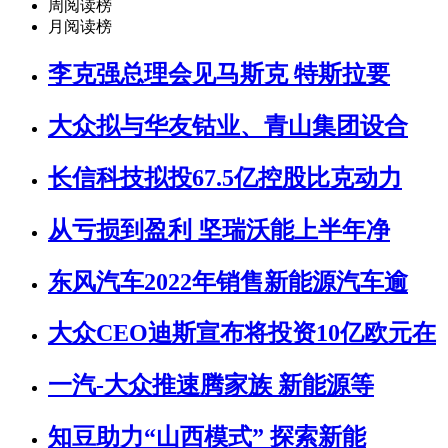
周阅读榜
月阅读榜
李克强总理会见马斯克 特斯拉要
大众拟与华友钴业、青山集团设合
长信科技拟投67.5亿控股比克动力
从亏损到盈利 坚瑞沃能上半年净
东风汽车2022年销售新能源汽车逾
大众CEO迪斯宣布将投资10亿欧元在
一汽-大众推速腾家族 新能源等
知豆助力“山西模式” 探索新能