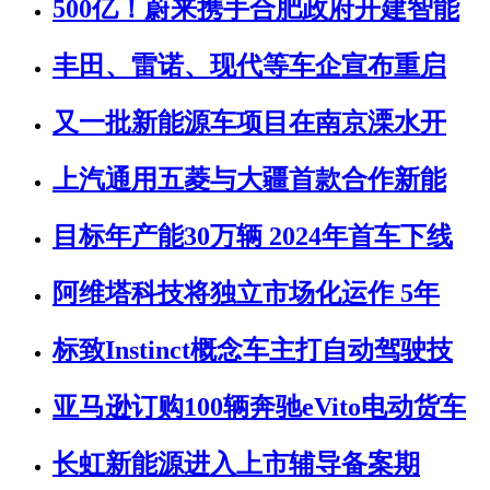
500亿！蔚来携手合肥政府开建智能
丰田、雷诺、现代等车企宣布重启
又一批新能源车项目在南京溧水开
上汽通用五菱与大疆首款合作新能
目标年产能30万辆 2024年首车下线
阿维塔科技将独立市场化运作 5年
标致Instinct概念车主打自动驾驶技
亚马逊订购100辆奔驰eVito电动货车
长虹新能源进入上市辅导备案期