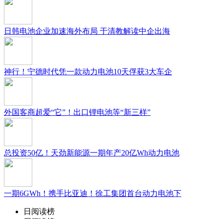
日韩电池企业加速海外布局 于清教解读中企出海
神行！宁德时代凭一款动力电池10天俘获3大车企
外国客商超爱“它”！出口锂电池等“新三样”
总投资50亿！天劲新能源一期年产20亿Wh动力电池
一期6GWh！携手比亚迪！徐工集团首台动力电池下
日阅读榜