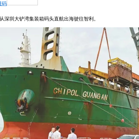
维码
准备从深圳大铲湾集装箱码头直航出海驶往智利。