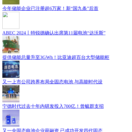
今年储能企业已注册超6万家！新“国九条”后首
ABEC 2024丨特锐德确认出席第11届电池“达沃斯”
提供储能总量升至3GWh！比亚迪超百台大型储能柜
又一上市公司跨界布局全固态电池 与高能时代设
宁德时代过去十年内研发投入700亿！曾毓群支招
又一全固态电池企业获融资 已成功开发四代固态