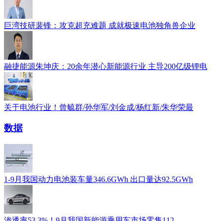
巨湾技研裴锋：攻克超充难题 成就极速电池独角兽企业
融捷能源朱坤庆：20余年潜心新能源行业 主导200亿级锂电
关于电池行业！曾毓群/孙华军/刘金成/杨红新/朱华荣最
数据
1-9月我国动力电池装车量346.6GWh 出口量达92.5GWh
渗透率53.3%！9月我国新能源乘用车市场零售112.