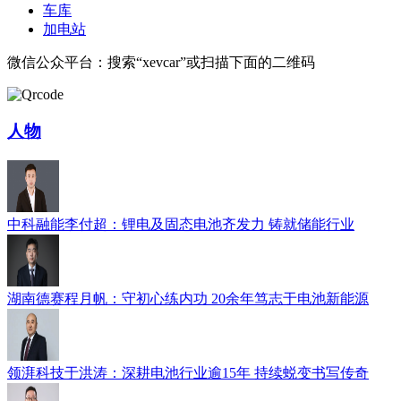
车库
加电站
微信公众平台：搜索“xevcar”或扫描下面的二维码
人物
中科融能李付超：锂电及固态电池齐发力 铸就储能行业
湖南德赛程月帆：守初心练内功 20余年笃志于电池新能源
领湃科技于洪涛：深耕电池行业逾15年 持续蜕变书写传奇