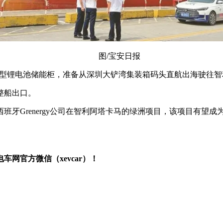
图/宝安日报
亚迪大型锂电池储能柜，准备从深圳大铲湾集装箱码头直航出海驶往
整船出口。
于西班牙Grenergy公司在智利阿塔卡马的绿洲项目，该项目有
网官方微信（xevcar）！