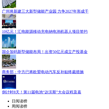
广州将新建三大新型储能产业园 力争2027年形成千
10亿元！汇电能源移动充电钠电池机器人项目签约
国企加码新型储能布局！出资50亿元成立产投基金
商务部：中方已将欧盟电动汽车反补贴终裁措施
倒计时8天！第11届电池“达沃斯”大会议程及嘉
日阅读榜
周阅读榜