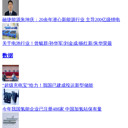
融捷能源朱坤庆：20余年潜心新能源行业 主导200亿级锂电
关于电池行业！曾毓群/孙华军/刘金成/杨红新/朱华荣最
数据
“超级充电宝”给力！我国已建成投运新型储能
今年我国氢能企业已注册488家 中国加氢站保有量