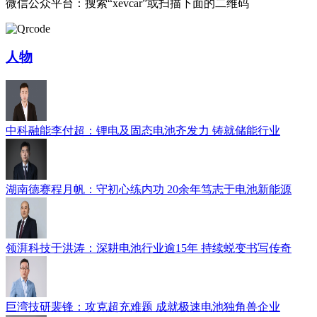
微信公众平台：搜索“xevcar”或扫描下面的二维码
人物
中科融能李付超：锂电及固态电池齐发力 铸就储能行业
湖南德赛程月帆：守初心练内功 20余年笃志于电池新能源
领湃科技于洪涛：深耕电池行业逾15年 持续蜕变书写传奇
巨湾技研裴锋：攻克超充难题 成就极速电池独角兽企业