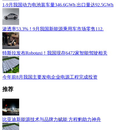
1-9月我国动力电池装车量346.6GWh 出口量达92.5GWh
渗透率53.3%！9月我国新能源乘用车市场零售112.
特斯拉发布Robotaxi！我国现存6472家智能驾驶相关
今年前8月我国主要发电企业电源工程完成投资
推荐
比亚迪新能源技术与品牌力赋能 方程豹助力神舟