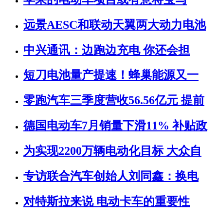
远景AESC和联动天翼两大动力电池
中兴通讯：边跑边充电 你还会担
短刀电池量产提速！蜂巢能源又一
零跑汽车三季度营收56.56亿元 提前
德国电动车7月销量下滑11% 补贴政
为实现2200万辆电动化目标 大众自
专访联合汽车创始人刘同鑫：换电
对特斯拉来说 电动卡车的重要性