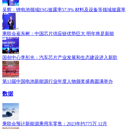
吴辉：锂电池领域ESG披露率57.9% 材料及设备等领域披露率
乘联会崔东树：中国芯片供应链优势巨大 明年将是新能
国创中心李彤光：汽车芯片产业发展和生态建设进入新阶
第13届中国电池新能源行业年度人物颁奖盛典圆满举办
数据
乘联会预计新能源乘用车零售：2023年约775万 12月