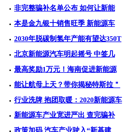
非完整骗补名单公布 如何让新能
本是金九银十销售旺季 新能源车
2030年脱碳制氢年产能有望达350T
北京新能源汽车明起摇号 中签几
最高奖励1万元！海南促进新能源
能让航母上天？带你揭秘特斯拉＂
行业洗牌 抱团取暖：2020新能源车
新能源车产业宽进严出 查完骗补
政策加码 汽车产业驶入“新基建