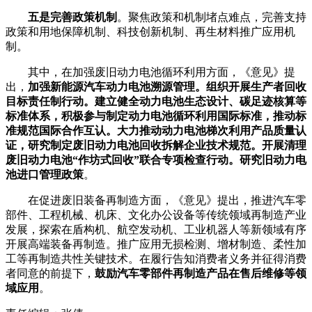
五是完善政策机制
。聚焦政策和机制堵点难点，完善支持
政策和用地保障机制、科技创新机制、再生材料推广应用机
制。
其中，在加强废旧动力电池循环利用方面，《意见》提
出，
加强新能源汽车动力电池溯源管理。组织开展生产者回收
目标责任制行动。建立健全动力电池生态设计、碳足迹核算等
标准体系，积极参与制定动力电池循环利用国际标准，推动标
准规范国际合作互认。大力推动动力电池梯次利用产品质量认
证，研究制定废旧动力电池回收拆解企业技术规范。开展清理
废旧动力电池“作坊式回收”联合专项检查行动。研究旧动力电
池进口管理政策
。
在促进废旧装备再制造方面，《意见》提出，推进汽车零
部件、工程机械、机床、文化办公设备等传统领域再制造产业
发展，探索在盾构机、航空发动机、工业机器人等新领域有序
开展高端装备再制造。推广应用无损检测、增材制造、柔性加
工等再制造共性关键技术。在履行告知消费者义务并征得消费
者同意的前提下，
鼓励汽车零部件再制造产品在售后维修等领
域应用
。