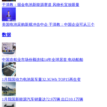
于清教：掘金电池新能源赛道 风物长宜放眼量
美国电池采购新规冲击中企 于清教：中国企业可从三个
数据
中国造船业市场份额连续14年全球居首 电动船舶
1月我国动力电池装车量32.3GWh TOP15再生变
1月我国新能源汽车销量达72.9万辆 出口10.1万辆