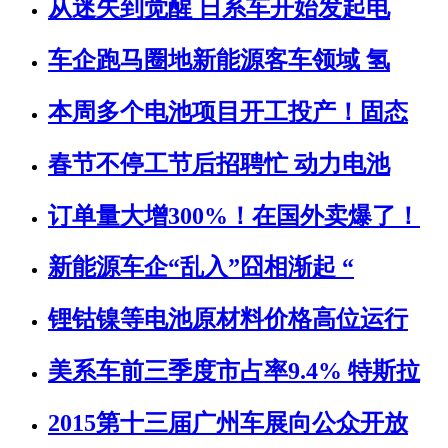
从迷失到觉醒 日系车开始发起电
车企跑马圈地新能源客车领域 氢
本周多个电池项目开工投产！固态
春节不停工节后招聘忙 动力电池
订单量大增300%！在国外卖爆了！
新能源车企“乱入”囧相渐起 “
锂钴镍等电池原材料价格高位运行
美系车前三季度市占率9.4% 特斯拉
2015第十三届广州车展向公众开放