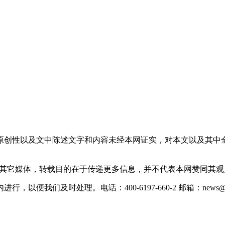
原创性以及文中陈述文字和内容未经本网证实，对本文以及其中
载自其它媒体，转载目的在于传递更多信息，并不代表本网赞同其
们及时处理。电话：400-6197-660-2 邮箱：news@xevc