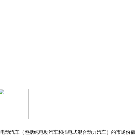
中，电动汽车（包括纯电动汽车和插电式混合动力汽车）的市场份额为9