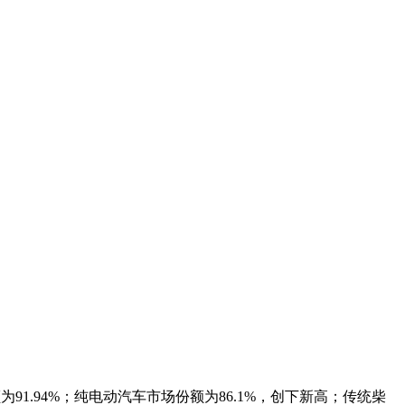
1.94%；纯电动汽车市场份额为86.1%，创下新高；传统柴