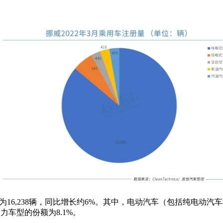
车销量为16,238辆，同比增长约6%。其中，电动汽车（包括纯电动
力车型的份额为8.1%。