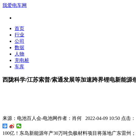
我爱电车网
首页
行业
公司
数据
人物
充电桩
车库
西陇科学/江苏索普/索通发展等加速跨界锂电新能源
来源：
电池百人会-电池网
作者：
肖何
2022-04-09 10:50 点击：
100亿！东岛新能源年产30万吨负极材料项目将落地广东雷州；