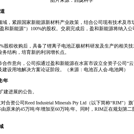
图片来源：西陇科学
赛道
务领域，紧跟国家新能源新材料产业政策，结合公司现有技术及市场
盈和新能源”）100%的股权。交易完成后，盈和新能源将纳入
0%股权收购后，具备了锂离子电池正极材料研发及生产的相关
业务结构，培育新的利润增长点。
合作意向，公司拟通过盈和新能源在水富市设立全资子公司“云
及建设用地解决方案论证阶段。（来源：电池百人会-电池网）
吨/年
项目扩建进展的公告。
同意对合资公司Reed Industrial Minerals Pty Ltd（以下
产能将由原来的45万吨/年增加至60万吨/年。同时，RIM正在规
域