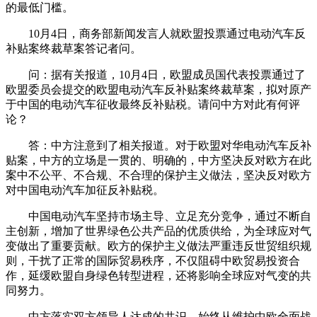
的最低门槛。
10月4日，商务部新闻发言人就欧盟投票通过电动汽车反
补贴案终裁草案答记者问。
问：据有关报道，10月4日，欧盟成员国代表投票通过了
欧盟委员会提交的欧盟电动汽车反补贴案终裁草案，拟对原产
于中国的电动汽车征收最终反补贴税。请问中方对此有何评
论？
答：中方注意到了相关报道。对于欧盟对华电动汽车反补
贴案，中方的立场是一贯的、明确的，中方坚决反对欧方在此
案中不公平、不合规、不合理的保护主义做法，坚决反对欧方
对中国电动汽车加征反补贴税。
中国电动汽车坚持市场主导、立足充分竞争，通过不断自
主创新，增加了世界绿色公共产品的优质供给，为全球应对气
变做出了重要贡献。欧方的保护主义做法严重违反世贸组织规
则，干扰了正常的国际贸易秩序，不仅阻碍中欧贸易投资合
作，延缓欧盟自身绿色转型进程，还将影响全球应对气变的共
同努力。
中方落实双方领导人达成的共识，始终从维护中欧全面战