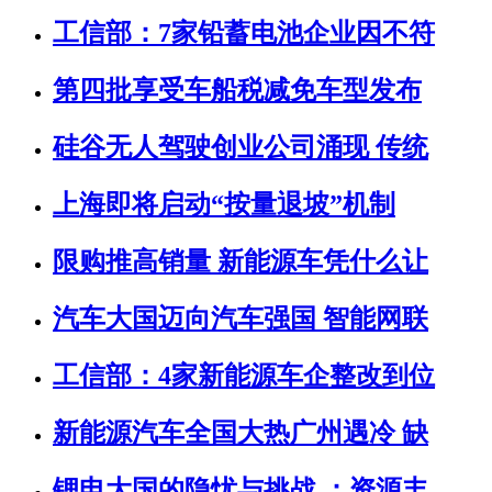
工信部：7家铅蓄电池企业因不符
第四批享受车船税减免车型发布
硅谷无人驾驶创业公司涌现 传统
上海即将启动“按量退坡”机制
限购推高销量 新能源车凭什么让
汽车大国迈向汽车强国 智能网联
工信部：4家新能源车企整改到位
新能源汽车全国大热广州遇冷 缺
锂电大国的隐忧与挑战 ：资源丰