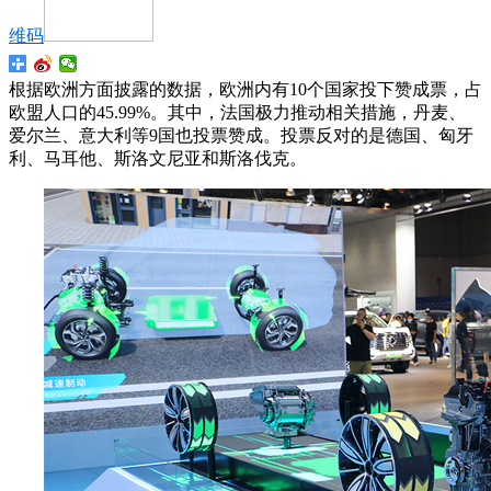
维码
根据欧洲方面披露的数据，欧洲内有10个国家投下赞成票，占
欧盟人口的45.99%。其中，法国极力推动相关措施，丹麦、
爱尔兰、意大利等9国也投票赞成。投票反对的是德国、匈牙
利、马耳他、斯洛文尼亚和斯洛伐克。