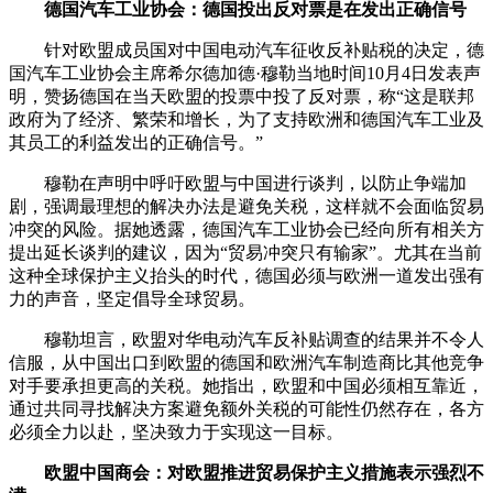
德国汽车工业协会：德国投出反对票是在发出正确信号
针对欧盟成员国对中国电动汽车征收反补贴税的决定，德
国汽车工业协会主席希尔德加德·穆勒当地时间10月4日发表声
明，赞扬德国在当天欧盟的投票中投了反对票，称“这是联邦
政府为了经济、繁荣和增长，为了支持欧洲和德国汽车工业及
其员工的利益发出的正确信号。”
穆勒在声明中呼吁欧盟与中国进行谈判，以防止争端加
剧，强调最理想的解决办法是避免关税，这样就不会面临贸易
冲突的风险。据她透露，德国汽车工业协会已经向所有相关方
提出延长谈判的建议，因为“贸易冲突只有输家”。尤其在当前
这种全球保护主义抬头的时代，德国必须与欧洲一道发出强有
力的声音，坚定倡导全球贸易。
穆勒坦言，欧盟对华电动汽车反补贴调查的结果并不令人
信服，从中国出口到欧盟的德国和欧洲汽车制造商比其他竞争
对手要承担更高的关税。她指出，欧盟和中国必须相互靠近，
通过共同寻找解决方案避免额外关税的可能性仍然存在，各方
必须全力以赴，坚决致力于实现这一目标。
欧盟中国商会：对欧盟推进贸易保护主义措施表示强烈不