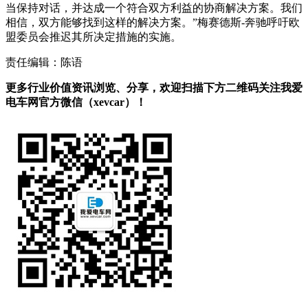
当保持对话，并达成一个符合双方利益的协商解决方案。我们
相信，双方能够找到这样的解决方案。”梅赛德斯-奔驰呼吁欧
盟委员会推迟其所决定措施的实施。
责任编辑：陈语
更多行业价值资讯浏览、分享，欢迎扫描下方二维码关注我爱
电车网官方微信（xevcar）！