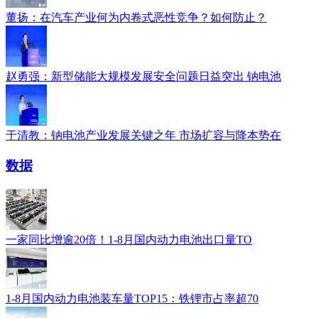
董扬：在汽车产业何为内卷式恶性竞争？如何防止？
赵勇强：新型储能大规模发展安全问题日益突出 钠电池
于清教：钠电池产业发展关键之年 市场扩容与降本势在
数据
一家同比增逾20倍！1-8月国内动力电池出口量TO
1-8月国内动力电池装车量TOP15：铁锂市占率超70