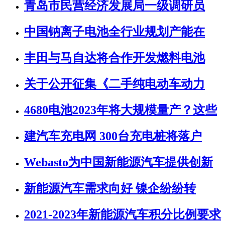
青岛市民营经济发展局一级调研员
中国钠离子电池全行业规划产能在
丰田与马自达将合作开发燃料电池
关于公开征集《二手纯电动车动力
4680电池2023年将大规模量产？这些
建汽车充电网 300台充电桩将落户
Webasto为中国新能源汽车提供创新
新能源汽车需求向好 镍企纷纷转
2021-2023年新能源汽车积分比例要求