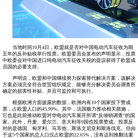
当地时间10月4日，欧盟就是否对中国电动汽车征收为期
五年的反补贴税举行投票。欧盟委员会发布的声明显示，投票
中欧委会对中国进口纯电动汽车征收关税的提议获得了欧盟成
员国的必要支持。
声明说，欧盟和中国继续努力探索替代解决方案，该解决
方案必须完全符合世贸组织规定、能够充分解决委员会调查所
确定的损害性补贴、并且可监控和可执行。
根据欧洲方面披露的数据，欧洲内有10个国家投下赞成
票，占欧盟人口的45.99%。其中，法国极力推动相关措施，
它也是此前推动欧盟对华电动汽车展开所谓“反倾销调查”的国
家。此外，丹麦、爱尔兰、意大利等9国也投票赞成。投票反
对的是德国、匈牙利、马耳他、斯洛文尼亚和斯洛伐克。但由
于这5个国家的总人口仅占欧盟的22.65%，没有达到推翻法案