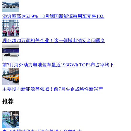
渗透率高达53.9%！8月我国新能源乘用车零售102.
现存超70万家相关企业！这一领域电池安全问题突
前7月海外动力电池装车量近193GWh TOP3市占率均下
主要投向新能源等领域！前7月央企战略性新兴产
推荐