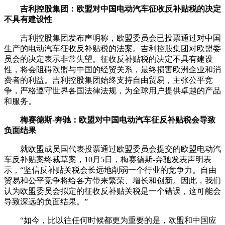
吉利控股集团：欧盟对中国电动汽车征收反补贴税的决定
不具有建设性
吉利控股集团发布声明称，欧盟委员会已投票通过对中国
生产的电动汽车征收反补贴税的法案。吉利控股集团对欧盟委
员会的决定表示非常失望。征收反补贴税的决定不具有建设
性，将会阻碍欧盟与中国的经贸关系，最终损害欧洲企业和消
费者的利益。吉利控股集团始终支持自由贸易，主张公平竞
争，严格遵守世界各国法律法规，为全球用户提供卓越的产品
和服务。
梅赛德斯-奔驰：欧盟对中国电动汽车征反补贴税会导致
负面结果
就欧盟成员国代表投票通过欧盟委员会提交的欧盟电动汽
车反补贴案终裁草案，10月5日，梅赛德斯-奔驰发表声明表
示，“坚信反补贴关税会长远地削弱一个行业的竞争力。自由
贸易和公平竞争将给各方带来繁荣、增长和创新。因此，我们
认为欧盟委员会拟定的征收反补贴关税是一个错误，这可能会
导致深远的负面结果。”
“如今，比以往任何时候都更为重要的是，欧盟和中国应