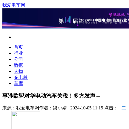
我爱电车网
首页
行业
公司
数据
人物
充电桩
车库
事涉欧盟对华电动汽车关税！多方发声→
来源：
我爱电车网
作者：
梁小婧
2024-10-05 11:15 点击：
二