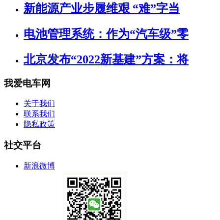
新能源产业步履维艰 “难”字当
电池管理系统：作为“汽车级”零
北京发布“2022新基建”方案：将
我爱电车网
关于我们
联系我们
隐私政策
社交平台
新浪微博