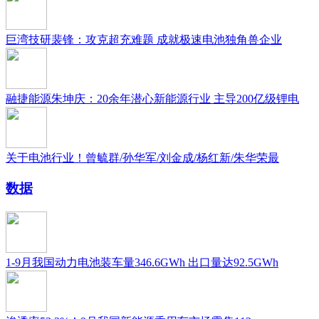
巨湾技研裴锋：攻克超充难题 成就极速电池独角兽企业
融捷能源朱坤庆：20余年潜心新能源行业 主导200亿级锂电
关于电池行业！曾毓群/孙华军/刘金成/杨红新/朱华荣最
数据
1-9月我国动力电池装车量346.6GWh 出口量达92.5GWh