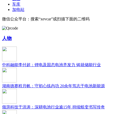
车库
加电站
微信公众平台：搜索“xevcar”或扫描下面的二维码
人物
中科融能李付超：锂电及固态电池齐发力 铸就储能行业
湖南德赛程月帆：守初心练内功 20余年笃志于电池新能源
领湃科技于洪涛：深耕电池行业逾15年 持续蜕变书写传奇