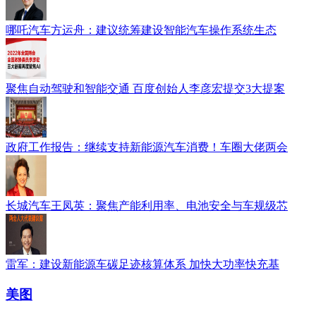
哪吒汽车方运舟：建议统筹建设智能汽车操作系统生态
聚焦自动驾驶和智能交通 百度创始人李彦宏提交3大提案
政府工作报告：继续支持新能源汽车消费！车圈大佬两会
长城汽车王凤英：聚焦产能利用率、电池安全与车规级芯
雷军：建设新能源车碳足迹核算体系 加快大功率快充基
美图