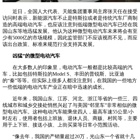
近日，全国人大代表、天能集团董事局主席张天任在接受
访问时表示，新能源汽车不止是特斯拉或者是传统汽车厂商制
造的高端电动汽车，也应该注意到低端微型电动汽车已经在我
国山东等地迅猛发展。他认为这种微型电动汽车未来将会有至
少有5000亿的市场规模，因此监管部门不应该视而不见，而应
该出台政策、标准来规范行业支持其发展。
凶猛”的微型电动汽车
在大多数人的印象里，电动汽车一般都是比较高端的汽
车，比如包括特斯拉的Model S、丰田的普锐斯、比亚迪
的“秦”等等。但实际上很多人都没注意到，在我国的一些地方
一些低端的电动汽车产业正在暗中迅速的成长。
近年来，我国山东、江苏、河北、浙江等省的一些三、四
线城市和城乡交接处悄然兴起了与美国“邻里车”非常相似的微
型电动汽车。这种电动汽车能乘坐四人，最高车速55公里/小
时左右，使用者包括上班族、退休人员、商贩、村民等，主要
用于上下班、接送小孩、上街买菜等日常小范围活动。
“像去年，我国的产销量超过20万，光山东一个省就十几