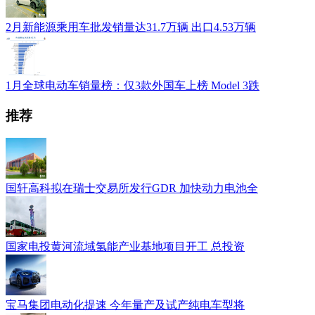
2月新能源乘用车批发销量达31.7万辆 出口4.53万辆
1月全球电动车销量榜：仅3款外国车上榜 Model 3跌
推荐
国轩高科拟在瑞士交易所发行GDR 加快动力电池全
国家电投黄河流域氢能产业基地项目开工 总投资
宝马集团电动化提速 今年量产及试产纯电车型将