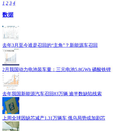
1
2
3
4
数据
去年3月至今谁是召回的“主角”？新能源车召回
2月我国动力电池装车量：三元电池5.8GWh 磷酸铁锂
去年我国新能源汽车召回83万辆 逾半数缺陷线索
上周全球因缺芯减产1.31万辆车 俄乌局势或加剧芯