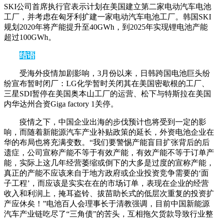
SKI公司首席执行官表示计划在美国建立第二家电动汽车电池
工厂，并考虑在匈牙利扩建一家电动汽车电池工厂。韩国SKI
规划2020年将产能提升至40GWh，到2025年实现锂电池产能
超过100GWh。
结语
受海外疫情加剧影响，3月份以来，日韩跨国电池巨头纷
纷宣布暂时闭厂：LG化学暂时关闭其在美国密歇根的工厂、
三星SDI暂停在美国奥本山工厂的运营、松下与特斯拉在美国
内华达州合资Giga factory 1关停。
疫情之下，中国企业出海的步伐预计也将受到一定的影
响，而随着新能源汽车产业补贴政策的延长，外资电池企业在
华的布局也将充满变数。“我们要警惕产能盲目扩张背后的后
遗症，公司宣称产能不等于有效产能，有效产能不等于订单产
能，实际上这几年经营萎缩或倒下的大多是过度的宣称产能，
真正的产能不应该来自于地方政府或企业投资竞争需要的‘面
子工程’，而应该是实实在在的市场订单，表现在企业的经营
收入和利润上，掩耳盗铃、拔苗助长式的低层次重复的投资扩
产应休矣！”电池百人会理事长于清教强调，目前中国新能源
汽车产业链吃尽了“三角债”的苦头，互相拖欠货款导致行业整