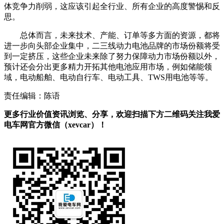
体竞争力削弱，这应该引起全行业、所有企业的高度警惕和反
思。
总体而言，未来技术、产能、订单等多方面的资源，都将
进一步向头部企业集中，二三线动力电池品牌的市场份额将受
到一定挤压，这些企业未来除了努力保障动力市场份额以外，
预计还会分出更多精力开拓其他电池应用市场，例如储能领
域，电动船舶、电动自行车、电动工具、TWS用电池等等。
责任编辑：陈语
更多行业价值资讯浏览、分享，欢迎扫描下方二维码关注我爱
电车网官方微信（xevcar）！