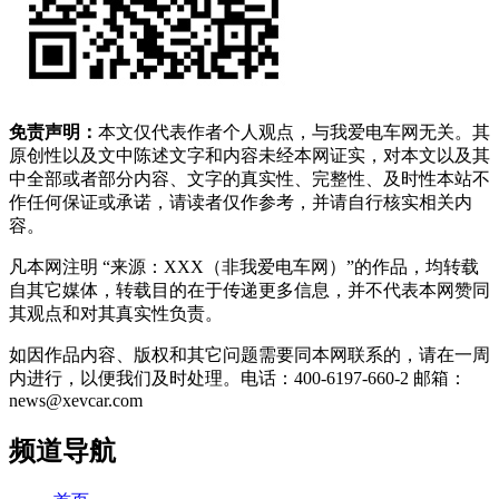
免责声明：
本文仅代表作者个人观点，与我爱电车网无关。其
原创性以及文中陈述文字和内容未经本网证实，对本文以及其
中全部或者部分内容、文字的真实性、完整性、及时性本站不
作任何保证或承诺，请读者仅作参考，并请自行核实相关内
容。
凡本网注明 “来源：XXX（非我爱电车网）”的作品，均转载
自其它媒体，转载目的在于传递更多信息，并不代表本网赞同
其观点和对其真实性负责。
如因作品内容、版权和其它问题需要同本网联系的，请在一周
内进行，以便我们及时处理。电话：400-6197-660-2 邮箱：
news@xevcar.com
频道导航