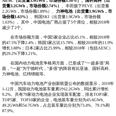
AESC（出货量3.9GWh，市场份额3.34%）、国轩高科（出
货量3.2GWh，市场份额2.74%）
、丰田旗下PEVE（出货量
2.2GWh，市场份额1.89%）、
力神电池（出货量1.9GWh，市
场份额1.63%）
、韩国SKI（出货量1.9GWh，市场份额
1.63%）。其中，中国电池厂商占据了5个席位，相较2018年
减少了2个。
在市场份额方面，中国5家企业占比45.1%，相较2018年
的47.5%下降2.4%；韩国3家占比15.78%，相较2018年的11.9%
增长3.88%；日本2家占比25.99%，相较2018年（包括AESC）
的29.2%下降3.21%。
在国内动力电池竞争格局方面，已形成了“一超多强”局
面，“一超”为宁德时代，“多强”的阵容有比亚迪、国轩高科、
力神电池、亿纬锂能等。
中国汽车动力电池产业创新联盟公布的数据显示，2019年
1-12月，我国动力电池装车量累计62.2GWh，同比累计增长
9.2%。共有79家动力电池企业实现装车配套，排名TOP3家、
TOP5家、TOP10家的企业，电池装车量分别为45.6GWh、
49.2GWh和54.7GWh，占总装车量比分别为73.4%、79.1%和
87.9%。