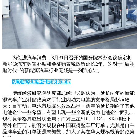
为促进汽车消费，3月31日召开的国务院常务会议确定将
新能源汽车购置补贴和免征购置税政策延长2年。这对于“后补
贴时代”的新能源汽车行业无疑是一剂强心针。
动力电池竞争格局或将重塑
伊维经济研究院研究部总经理吴辉认为，延长两年的新能
源汽车产业补贴政策对于行业内动力电池的竞争格局影响较
大：目前动力电池市场寡头效应凸显，两年的延长期给了其他
电池企业一些希望，有望出现一些全新的动力电池企业面孔，
现有竞争格局或出现变局；而对三星SDI、LGC、SKI和松下
等外企而言，能否大规模在中国获得整车厂订单，尤其是自主
品牌车企的订单还是未知数，加大了其在华大规模投资的政策