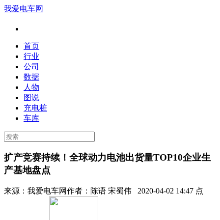
我爱电车网
首页
行业
公司
数据
人物
图说
充电桩
车库
扩产竞赛持续！全球动力电池出货量TOP10企业生
产基地盘点
来源：
我爱电车网
作者：
陈语 宋蜀伟
2020-04-02 14:47 点