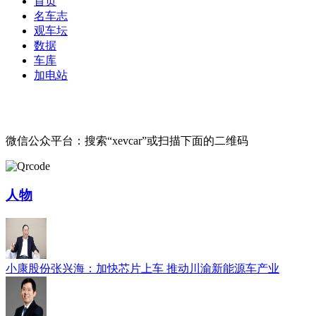
首页
名车志
观车坛
数据
车库
加电站
微信公众平台：搜索“xevcar”或扫描下面的二维码
人物
小康股份张兴海：加快芯片上车 推动川渝新能源车产业