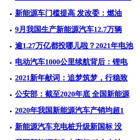
新能源车门槛提高 发改委：燃油
9月我国生产新能源汽车12.7万辆
逾1.27万亿都投哪儿啦？2021年电池
电动汽车1000公里续航背后：锂电
2021新年献词：追梦筑梦，行稳致
公安部：截至2020年底 全国新能源
2020年我国新能源汽车产销均超1
新能源汽车充电桩升级新国标 没