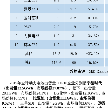
2019年全球动力电池出货量TOP10企业分别是
宁德时代
（出货量32.5GWh，市场份额27.87%）
、松下（出货量
28.1GWh，市场份额24.1%）、LG化学（出货量12.3GWh，市
场份额10.55%）、
比亚迪（出货量11.1GWh，市场份额
9.52%）
、三星SDI（出货量4.2GWh，市场份额3.6%）、
远景