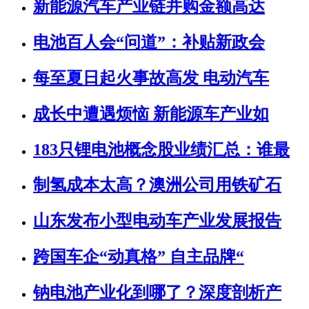
新能源汽车产业链并购金额高达
电池百人会“问道”：补贴新政会
每至夏日起火事故高发 电动汽车
成长中遭遇烦恼 新能源车产业如
183只锂电池概念股业绩汇总：谁最
制氢成本太高？澳洲公司用铁矿石
山东发布小型电动车产业发展报告
跨国车企“动真格” 自主品牌“
钠电池产业化到哪了？深度剖析产