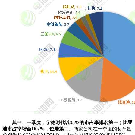
其中，一季度，
宁德时代以35%的市占率排名第一；比亚
迪市占率增至16.2%，位居第二
。两家公司在一季度的装车量