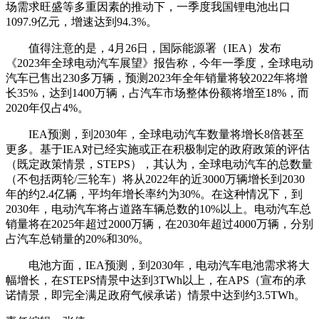
场需求旺盛等多重因素的推动下，一季度我国锂电池出口
1097.9亿元，增速达到94.3%。
值得注意的是，4月26日，国际能源署（IEA）发布
《2023年全球电动汽车展望》报告称，今年一季度，全球电动
汽车已售出230多万辆，预测2023年全年销量将较2022年将增
长35%，达到1400万辆，占汽车市场整体份额将增至18%，而
2020年仅占4%。
IEA预测，到2030年，全球电动汽车数量将增长8倍甚至
更多。基于IEA对已经实施或正在积极制定的政府政策的评估
（既定政策情景，STEPS），其认为，全球电动汽车的总数量
（不包括两轮/三轮车）将从2022年的近3000万辆增长到2030
年的约2.4亿辆，平均年增长率约为30%。在这种情况下，到
2030年，电动汽车将占道路车辆总数的10%以上。电动汽车总
销量将在2025年超过2000万辆，在2030年超过4000万辆，分别
占汽车总销量的20%和30%。
电池方面，IEA预测，到2030年，电动汽车电池需求将大
幅增长，在STEPS情景中达到3TWh以上，在APS（宣布的承
诺情景，即完全满足政府气候承诺）情景中达到约3.5TWh。