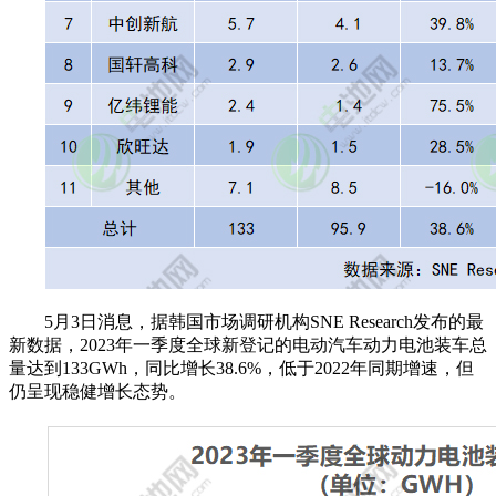
5月3日消息，据韩国市场调研机构SNE Research发布的最
新数据，2023年一季度全球新登记的电动汽车动力电池装车总
量达到133GWh，同比增长38.6%，低于2022年同期增速，但
仍呈现稳健增长态势。