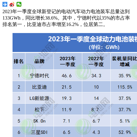
2023年一季度全球新登记的电动汽车动力电池装车总量达到
133GWh，同比增长38.6%。其中，宁德时代以35%的市占率
排名第一，比亚迪市占率增至16.2%，位居第二。