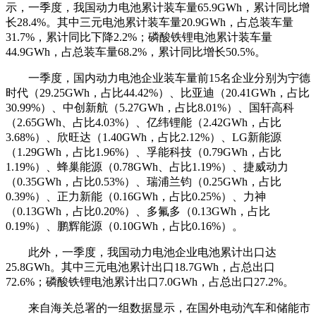
示，一季度，我国动力电池累计装车量65.9GWh，累计同比增
长28.4%。其中三元电池累计装车量20.9GWh，占总装车量
31.7%，累计同比下降2.2%；磷酸铁锂电池累计装车量
44.9GWh，占总装车量68.2%，累计同比增长50.5%。
一季度，国内动力电池企业装车量前15名企业分别为宁德
时代（29.25GWh，占比44.42%）、比亚迪（20.41GWh，占比
30.99%）、中创新航（5.27GWh，占比8.01%）、国轩高科
（2.65GWh、占比4.03%）、亿纬锂能（2.42GWh，占比
3.68%）、欣旺达（1.40GWh，占比2.12%）、LG新能源
（1.29GWh，占比1.96%）、孚能科技（0.79GWh，占比
1.19%）、蜂巢能源（0.78GWh、占比1.19%）、捷威动力
（0.35GWh，占比0.53%）、瑞浦兰钧（0.25GWh，占比
0.39%）、正力新能（0.16GWh，占比0.25%）、力神
（0.13GWh，占比0.20%）、多氟多（0.13GWh，占比
0.19%）、鹏辉能源（0.10GWh，占比0.16%）。
此外，一季度，我国动力电池企业电池累计出口达
25.8GWh。其中三元电池累计出口18.7GWh，占总出口
72.6%；磷酸铁锂电池累计出口7.0GWh，占总出口27.2%。
来自海关总署的一组数据显示，在国外电动汽车和储能市