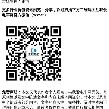
责任编辑：张倩
更多行业价值资讯浏览、分享，欢迎扫描下方二维码关注我爱
电车网官方微信（xevcar）！
免责声明：
本文仅代表作者个人观点，与我爱电车网无关。其
原创性以及文中陈述文字和内容未经本网证实，对本文以及其
中全部或者部分内容、文字的真实性、完整性、及时性本站不
作任何保证或承诺，请读者仅作参考，并请自行核实相关内