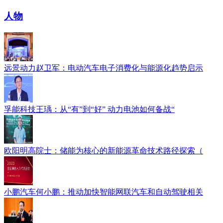
人物
远景动力赵卫军：电动汽车电子消费化与能源化趋势启示
孚能科技王瑀：从“有”到“好” 动力电池如何备战“
欧阳明高院士：储能为核心的新能源革命技术路径探索（
小鹏汽车何小鹏：推动加快智能网联汽车和自动驾驶相关