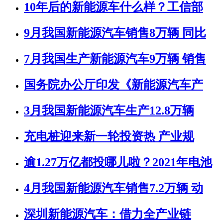
10年后的新能源车什么样？工信部
9月我国新能源汽车销售8万辆 同比
7月我国生产新能源汽车9万辆 销售
国务院办公厅印发《新能源汽车产
3月我国新能源汽车生产12.8万辆
充电桩迎来新一轮投资热 产业规
逾1.27万亿都投哪儿啦？2021年电池
4月我国新能源汽车销售7.2万辆 动
深圳新能源汽车：借力全产业链