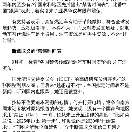
两年内至少有7个国家和地区先后提出“禁售时间表”。此番中
国“跟风”表态，着实引来了业界争议与股市震荡。
有支持者表示，禁售燃油车有助于节能减排，符合全球发
展趋势，应积极看待，“不得不为”；而反对者发文质疑，以电
动车替代燃油车是个骗局，油气资源是可再生资源，不必“赶
时髦”。
断章取义的“禁售时间表”
9月初，标着“各国禁售传统能源汽车时间表”的图片广泛
流传。
国际清洁交通委员会（ICCT）的高级研究员何卉也把这
张图贴到朋友圈，但后来“越想越不对”，各国拟定时间表不是
新闻，听到国内也跟风，她还是很意外。
按捺不住要追本溯源的心情，何卉打开电脑，逐条向南方
周末记者核对原始报道的表述。她发现，没有一个国家和地区
采用“禁止（Ban）”一词，也从未上升至法律的高度。“比如荷
兰说，2025年迈出‘第一步’，印度说的是2030年‘开始谋
求’。”而图片所称全面禁售，“介于断章取义和信口开河之