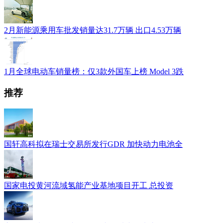
2月新能源乘用车批发销量达31.7万辆 出口4.53万辆
1月全球电动车销量榜：仅3款外国车上榜 Model 3跌
推荐
国轩高科拟在瑞士交易所发行GDR 加快动力电池全
国家电投黄河流域氢能产业基地项目开工 总投资