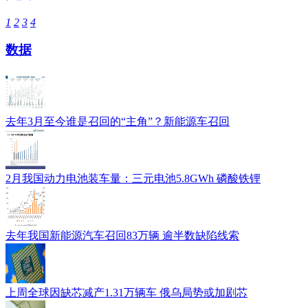
1
2
3
4
数据
去年3月至今谁是召回的“主角”？新能源车召回
2月我国动力电池装车量：三元电池5.8GWh 磷酸铁锂
去年我国新能源汽车召回83万辆 逾半数缺陷线索
上周全球因缺芯减产1.31万辆车 俄乌局势或加剧芯