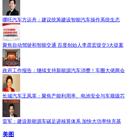
哪吒汽车方运舟：建议统筹建设智能汽车操作系统生态
聚焦自动驾驶和智能交通 百度创始人李彦宏提交3大提案
政府工作报告：继续支持新能源汽车消费！车圈大佬两会
长城汽车王凤英：聚焦产能利用率、电池安全与车规级芯
雷军：建设新能源车碳足迹核算体系 加快大功率快充基
美图