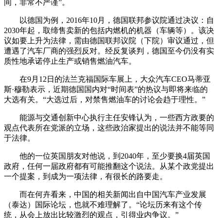
间，非常不严谨”。
以德国为例，2016年10月，德国联邦参议院通过决议：自
2030年起，取缔售卖新的包括内燃机的机器（车辆等）。该决
议如要上升为法律，需由德国联邦议院（下院）审议通过，但
遭遇了汽车厂商的强烈反对。经反复谈判，德国至今仍没有实
质性地承诺停止生产或销售燃油汽车。
在9月12日的法兰克福国际车展上，大众汽车CEO马蒂亚
斯·穆勒表示，近期德国国内对“时间表”的热议与即将来临的
大选有关。“大选过后，对禁售燃油车的讨论会趋于理性。”
能源与交通创新中心执行主任安锋认为，一些西方政要的
观点代表所在党派的立场，这些政治家提出的说法并不能等同
于法律。
他的一位英国朋友对他说，到2040年，至少要换4届英国
政府，任何一届政府都有可能推翻这个说法。从某个政党提出
一个提案，到成为一项法律，有很长的路要走。
而在何卉看来，中国的相关新闻出自中国汽车产业发展
（泰达）国际论坛，也就不难理解了。“论坛历来有这个传
统，从会上放出比较激烈的观点，引得业内争议。”