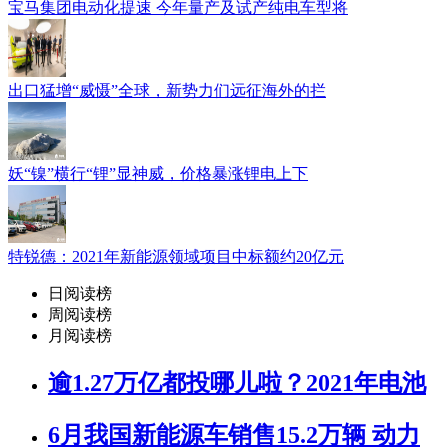
宝马集团电动化提速 今年量产及试产纯电车型将
出口猛增“威慑”全球，新势力们远征海外的拦
妖“镍”横行“锂”显神威，价格暴涨锂电上下
特锐德：2021年新能源领域项目中标额约20亿元
日阅读榜
周阅读榜
月阅读榜
逾1.27万亿都投哪儿啦？2021年电池
6月我国新能源车销售15.2万辆 动力