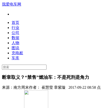
我爱电车网
首页
行业
公司
数据
人物
图说
充电桩
车库
断章取义？“禁售”燃油车：不是死刑是角力
来源：
南方周末
作者：
崔慧莹 章紫璇
2017-09-22 08:58 点