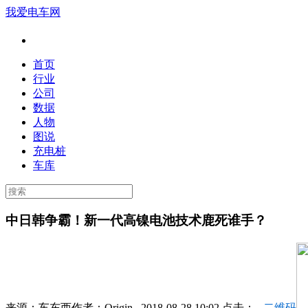
我爱电车网
首页
行业
公司
数据
人物
图说
充电桩
车库
中日韩争霸！新一代高镍电池技术鹿死谁手？
来源：
车东西
作者：
Origin
2018-08-28 10:02 点击：
二维码