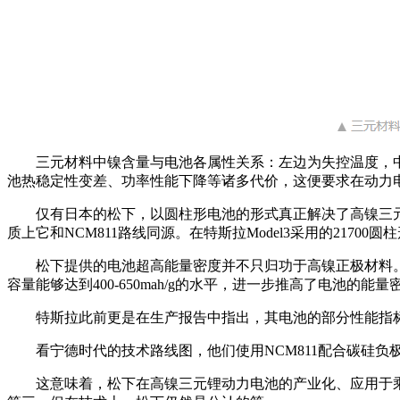
三元材料中镍含量与电池各属性关系：左边为失控温度，中
池热稳定性变差、功率性能下降等诸多代价，这便要求在动力
仅有日本的松下，以圆柱形电池的形式真正解决了高镍三元
质上它和NCM811路线同源。在特斯拉Model3采用的21700
松下提供的电池超高能量密度并不只归功于高镍正极材料。在负
容量能够达到400-650mah/g的水平，进一步推高了电池的能量
特斯拉此前更是在生产报告中指出，其电池的部分性能指
看宁德时代的技术路线图，他们使用NCM811配合碳硅负极实
这意味着，松下在高镍三元锂动力电池的产业化、应用于乘