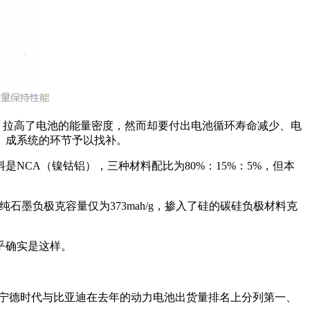
比，拉高了电池的能量密度，然而却要付出电池循环寿命减少、电
、成系统的环节予以找补。
CA（镍钴铝），三种材料配比为80%：15%：5%，但本
石墨负极克容量仅为373mah/g，掺入了硅的碳硅负极材料克
乎确实是这样。
管宁德时代与比亚迪在去年的动力电池出货量排名上分列第一、