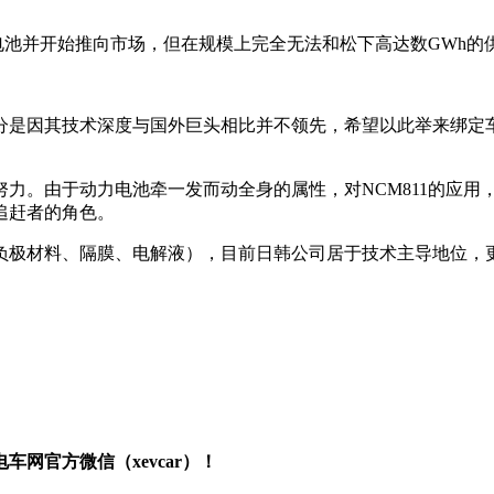
锂电池并开始推向市场，但在规模上完全无法和松下高达数GWh的
分是因其技术深度与国外巨头相比并不领先，希望以此举来绑定
力。由于动力电池牵一发而动全身的属性，对NCM811的应
追赶者的角色。
负极材料、隔膜、电解液），目前日韩公司居于技术主导地位，
网官方微信（xevcar）！