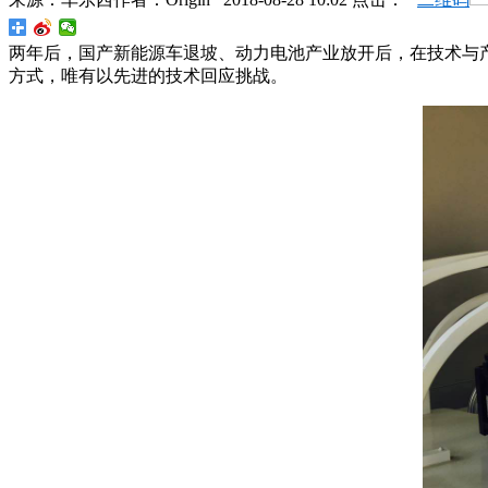
两年后，国产新能源车退坡、动力电池产业放开后，在技术与
方式，唯有以先进的技术回应挑战。