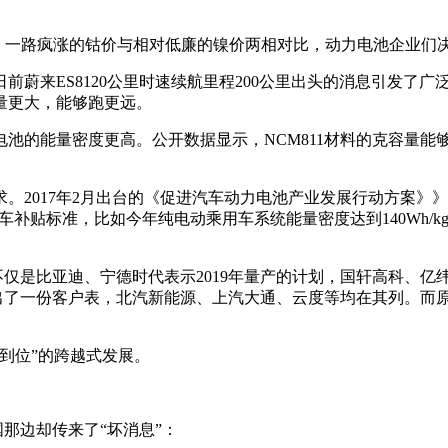
。一路疯涨的钴价与相对低廉的镍价两相对比，动力电池企业们决
前蔚来ES8120公里时速续航里程200公里出头的消息引发了
量更大，能够跑更远。
的能量密度更高。公开数据显示，NCM811材料的克容量能够达
017年2月出台的《促进汽车动力电池产业发展行动方案》》明确提
新能源车补贴标准，比如今年纯电动乘用车系统能量密度达到140W
。不仅是比亚迪、宁德时代表示2019年量产的计划，国轩高科、
出了一份客户表，北汽新能源、上汽大通、云度等均在其列。而原本
到位”的跨越式发展。
国那边却传来了“坏消息”：