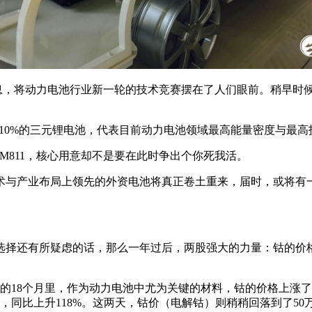
消息，将动力电池行业新一轮的技术竞赛摆在了人们眼前。稍早时候
0%：10%的三元锂电池，代表目前动力电池领域最高能量密度与最
M811，核心用意却不是要在此时争出个你死我活。
术与产业布局上领先的外资电池将真正卷土重来，届时，或将有
料选择还有所疑虑的话，那么一年过后，两股强大的力量：钴的
的18个月里，作为动力电池中尤为关键的材料，钴的价格上涨了
元，同比上升118%。这两天，钴价（电解钴）则稍稍回落到了50