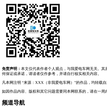
免责声明：
本文仅代表作者个人观点，与我爱电车网无关。其
何保证或承诺，请读者仅作参考，并请自行核实相关内容。
凡本网注明 “来源：XXX（非我爱电车网）”的作品，均转
如因作品内容、版权和其它问题需要同本网联系的，请在一周内进行，以便我
频道导航