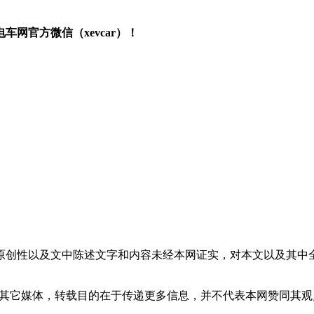
网官方微信（xevcar）！
原创性以及文中陈述文字和内容未经本网证实，对本文以及其中
载自其它媒体，转载目的在于传递更多信息，并不代表本网赞同其