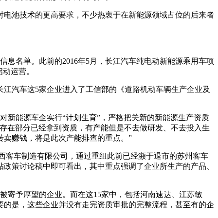
及对电池技术的更高要求，不少热衷于在新能源领域占位的后来者
息名单。此前的2016年5月，长江汽车纯电动新能源乘用车项
启动运营。
长江汽车这5家企业进入了工信部的《道路机动车辆生产企业及
对新能源车企实行“计划生育”，严格把关新的新能源生产资质
前存在部分已经拿到资质，有产能但是不去做研发、不去投入生
转卖赚钱，将是此次产能排查的重点。”
姆西客车制造有限公司，通过重组此前已经濒于退市的苏州客车
贴政策讨论稿中即可看出，其中重点强调了企业所生产的产品、
等被寄予厚望的企业。而在这15家中，包括河南速达、江苏敏
要的是，这些企业并没有走完资质审批的完整流程，甚至有的企