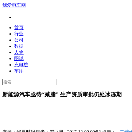
我爱电车网
首页
行业
公司
数据
人物
图说
充电桩
车库
新能源汽车亟待“减脂” 生产资质审批仍处冰冻期
来源：
华夏时报
作者：
翟亚男
2017-12-09 09:58 点击：
二维