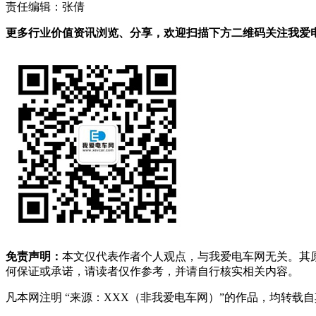
责任编辑：张倩
更多行业价值资讯浏览、分享，欢迎扫描下方二维码关注我爱电车
免责声明：
本文仅代表作者个人观点，与我爱电车网无关。其
何保证或承诺，请读者仅作参考，并请自行核实相关内容。
凡本网注明 “来源：XXX（非我爱电车网）”的作品，均转