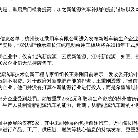
定的是，重启后门槛将提高，加之新能源汽车补贴的提前退坡以
更信息名单，杭州长江乘用车有限公司进入发布新增车辆生产企业信
资质，“双认证”预示着长江纯电动乘用车板块将在2018年正式
5家企业中，仅有北汽新能源、云度新能源、江铃新能源、知豆、
0家企业仍无法挂牌售车。
能源汽车技术创新工程专家组组长王秉刚日前表示，发改委开始针
做到不浪费。对于政府对新能源产能的排查，王秉刚透露，“当
的企业，他们并没有打算在新能源行业进行投入，而是希望通过
分企业受到处罚。如被重罚2.6亿元和取消生产资质的苏州吉
、生产以及制造新能源汽车的能力。近期，从新能源汽车新的补
项目中参展的仅有5家，其中未能参展的包括前途汽车、万向集团
未进行产品、工厂、供应链、融资等核心信息的持续发布。更重