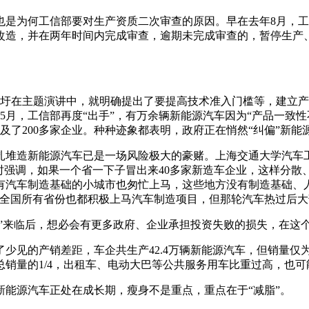
也是为何工信部要对生产资质二次审查的原因。早在去年8月，
造，并在两年时间内完成审查，逾期未完成审查的，暂停生产、
苗圩在主题演讲中，就明确提出了要提高技术准入门槛等，建立产
5月，工信部再度“出手”，有万余辆新能源汽车因为“产品一致性
涉及了200多家企业。种种迹象都表明，政府正在悄然“纠偏”新能
扎堆造新能源汽车已是一场风险极大的豪赌。上海交通大学汽车
时强调，如果一个省一下子冒出来40多家新造车企业，这样分
有汽车制造基础的小城市也匆忙上马，这些地方没有制造基础、
，全国所有省份也都积极上马汽车制造项目，但那轮汽车热过后
赛”来临后，想必会有更多政府、企业承担投资失败的损失，在这
少见的产销差距，车企共生产42.4万辆新能源汽车，但销量仅为
销量的1/4，出租车、电动大巴等公共服务用车比重过高，也
能源汽车正处在成长期，瘦身不是重点，重点在于“减脂”。