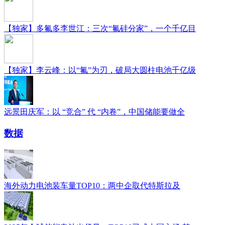
【独家】多氟多李世江：三次“氟硅分家”，一个千亿目
【独家】李云峰：以“氟”为刃，破局大圆柱电池千亿级
远景田庆军：以 “竞合” 代 “内卷”，中国储能要做全
数据
海外动力电池装车量TOP10：两中企取代特斯拉及