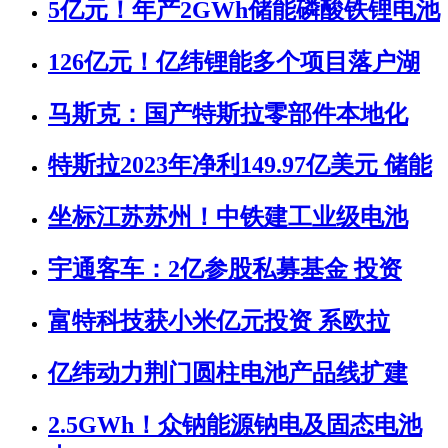
5亿元！年产2GWh储能磷酸铁锂电池
126亿元！亿纬锂能多个项目落户湖
马斯克：国产特斯拉零部件本地化
特斯拉2023年净利149.97亿美元 储能
坐标江苏苏州！中铁建工业级电池
宇通客车：2亿参股私募基金 投资
富特科技获小米亿元投资 系欧拉
亿纬动力荆门圆柱电池产品线扩建
2.5GWh！众钠能源钠电及固态电池