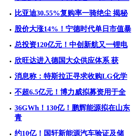
比亚迪30.55%复购率一骑绝尘 揭秘
股价大涨14%！宁德时代单日市值暴
总投资120亿元！中创新航又一锂电
欣旺达进入德国大众供应体系 获
消息称：特斯拉正寻求收购LG化学
不超6.5亿元！博力威拟募资用于全
36GWh！130亿！鹏辉能源拟在山东
青
约10亿！国轩新能源汽车验证及储