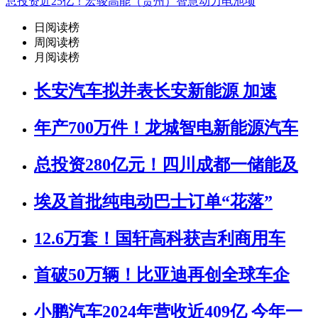
总投资近25亿！宏骏高能（贵州）智慧动力电池项
日阅读榜
周阅读榜
月阅读榜
长安汽车拟并表长安新能源 加速
年产700万件！龙城智电新能源汽车
总投资280亿元！四川成都一储能及
埃及首批纯电动巴士订单“花落”
12.6万套！国轩高科获吉利商用车
首破50万辆！比亚迪再创全球车企
小鹏汽车2024年营收近409亿 今年一