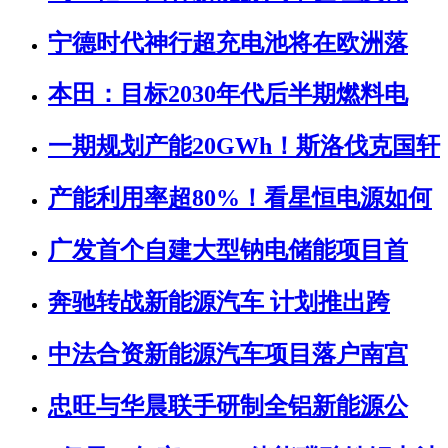
宁德时代神行超充电池将在欧洲落
本田：目标2030年代后半期燃料电
一期规划产能20GWh！斯洛伐克国轩
产能利用率超80%！看星恒电源如何
广发首个自建大型钠电储能项目首
奔驰转战新能源汽车 计划推出跨
中法合资新能源汽车项目落户南宫
忠旺与华晨联手研制全铝新能源公