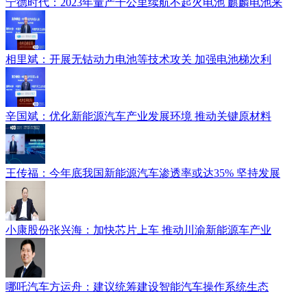
宁德时代：2023年量产千公里续航不起火电池 麒麟电池来
相里斌：开展无钴动力电池等技术攻关 加强电池梯次利
辛国斌：优化新能源汽车产业发展环境 推动关键原材料
王传福：今年底我国新能源汽车渗透率或达35% 坚持发展
小康股份张兴海：加快芯片上车 推动川渝新能源车产业
哪吒汽车方运舟：建议统筹建设智能汽车操作系统生态