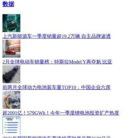
数据
上汽新能源车一季度销量超19.2万辆 自主品牌渗透
2月全球电动车销量榜：特斯拉Model Y再夺魁 比亚
前两月全球动力电池装车量TOP10：中国企业六席
超2091亿！579GWh！今年一季度锂电池投资扩产热度