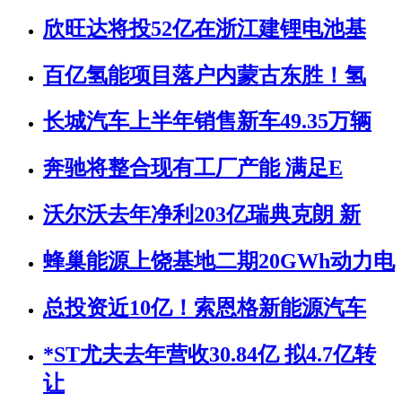
欣旺达将投52亿在浙江建锂电池基
百亿氢能项目落户内蒙古东胜！氢
长城汽车上半年销售新车49.35万辆
奔驰将整合现有工厂产能 满足E
沃尔沃去年净利203亿瑞典克朗 新
蜂巢能源上饶基地二期20GWh动力电
总投资近10亿！索恩格新能源汽车
*ST尤夫去年营收30.84亿 拟4.7亿转
让