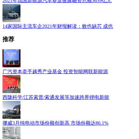
2021年我国新能源汽车赛道披露融资总额3639亿元
14家国际主流车企2021年财报解读：败也缺芯 成也
推荐
广汽资本牵手越秀产业基金 投资智能网联新能源
西陇科学/江苏索普/索通发展等加速跨界锂电新能
挪威3月纯电动市场份额创新高 市场份额达86.1%