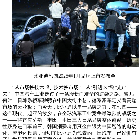
比亚迪韩国2025年1月品牌上市发布会
“从市场换技术”到“技术换市场”，从“引进来”到“走出
去”，中国汽车工业走过了一条漫长而艰辛的逆袭之路。曾几
何时，日韩系轿车驰骋在中国大街小巷，德系豪车定义着高端
市场的天花板；而今天，比亚迪以单一品牌之力，在韩国——
这个现代、起亚的故乡，在全球汽车工业竞争最激烈的战场之
一——将雷克萨斯、丰田、本田三大日系品牌整体超越，历史
性跻身进口车前三。韩国消费者用真金白银为中国智造的电动
化、智能化投票，证明了比亚迪为代表的中国汽车，已经拥有