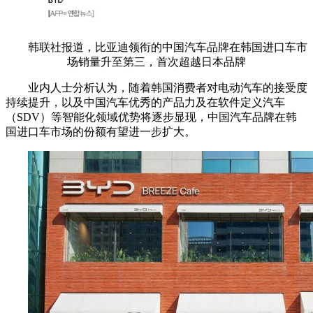
韩联社报道，比亚迪领衔的中国汽车品牌在韩国进口车市
场销量升至第三，首次超越日本品牌
业内人士分析认为，随着韩国消费者对电动汽车的接受度
持续提升，以及中国汽车优秀的产品力及在软件定义汽车
（SDV）等智能化领域优势将逐步显现，中国汽车品牌在韩
国进口车市场的份额有望进一步扩大。