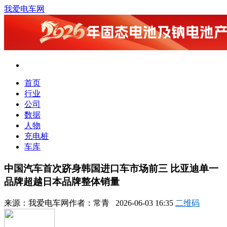
我爱电车网
首页
行业
公司
数据
人物
充电桩
车库
中国汽车首次跻身韩国进口车市场前三 比亚迪单一
品牌超越日本品牌整体销量
来源：
我爱电车网
作者：
常青
2026-06-03 16:35
二维码