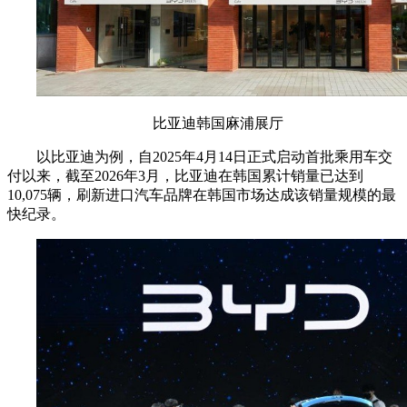
比亚迪韩国麻浦展厅
以比亚迪为例，自2025年4月14日正式启动首批乘用车交
付以来，截至2026年3月，比亚迪在韩国累计销量已达到
10,075辆，刷新进口汽车品牌在韩国市场达成该销量规模的最
快纪录。