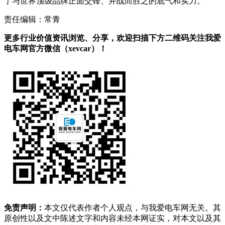
了与世界顶级品牌正面交锋、并战而胜之的底气和实力。
责任编辑：常青
更多行业价值资讯浏览、分享，欢迎扫描下方二维码关注我爱
电车网官方微信（xevcar）！
免责声明：
本文仅代表作者个人观点，与我爱电车网无关。其
原创性以及文中陈述文字和内容未经本网证实，对本文以及其