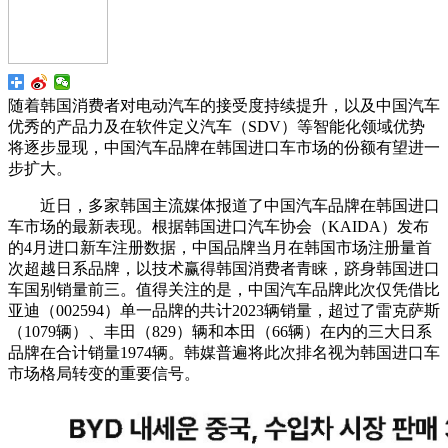
随着韩国消费者对电动汽车的接受度持续提升，以及中国汽车
优秀的产品力及在软件定义汽车（SDV）等智能化领域优势
将逐步显现，中国汽车品牌在韩国进口车市场的份额有望进一
步扩大。
近日，多家韩国主流媒体报道了中国汽车品牌在韩国进口
车市场的最新表现。根据韩国进口汽车协会（KAIDA）发布
的4月进口新车注册数据，中国品牌当月在韩国市场注册量首
次超越日系品牌，以技术赢得韩国消费者青睐，跻身韩国进口
车国别销量前三。值得关注的是，中国汽车品牌此次仅凭借比
亚迪（002594）单一品牌的共计2023辆销量，超过了雷克萨斯
（1079辆）、丰田（829）辆和本田（66辆）在内的三大日系
品牌在合计销量1974辆。韩媒普遍将此次排名视为韩国进口车
市场格局转变的重要信号。