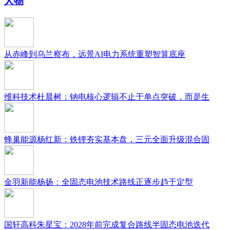
人物
从赤峰到乌兰察布，远景AI电力系统重塑智算底座
维科技术杜晨树：钠电核心逻辑不止于单点突破，而是生
蜂巢能源杨红新：铁锂夯实基本盘，三元全面升级混合固
金羽新能杨扬：全固态电池技术路线正逐步趋于定型
国轩高科朱星宝：2028年前完成复合路线半固态电池迭代