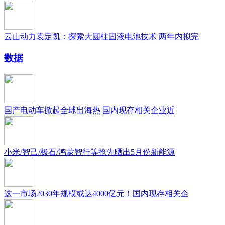
云山动力袁定凯：探索大圆柱固液电池技术 两年内拟完
数据
国产电动车掀起全球出海热 国内现存相关企业近
小米/智己/极石/鸿蒙智行等抢先晒出5月份新能源
这一市场2030年规模或达4000亿元！国内现存相关企